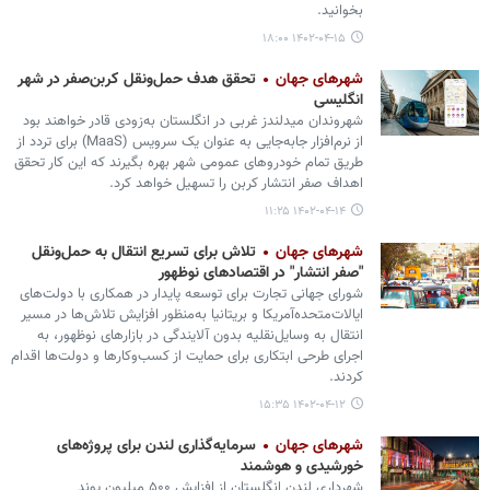
بخوانید.
۱۴۰۲-۰۴-۱۵ ۱۸:۰۰
شهرهای جهان
تحقق هدف حمل‌ونقل کربن‌صفر در شهر
انگلیسی
شهروندان میدلندز غربی در انگلستان به‌زودی قادر خواهند بود
از نرم‌افزار جابه‌جایی به عنوان یک سرویس (MaaS) برای تردد از
طریق تمام خودروهای عمومی شهر بهره بگیرند که این کار تحقق
اهداف صفر انتشار کربن را تسهیل خواهد کرد.
۱۴۰۲-۰۴-۱۴ ۱۱:۲۵
شهرهای جهان
تلاش برای تسریع انتقال به حمل‌ونقل
"صفر انتشار" در اقتصادهای نوظهور
شورای جهانی تجارت برای توسعه پایدار در همکاری با دولت‌های
ایالات‌متحده‌آمریکا و بریتانیا به‌منظور افزایش تلاش‌ها در مسیر
انتقال به وسایل‌نقلیه بدون آلایندگی در بازارهای نوظهور، به
اجرای طرحی ابتکاری برای حمایت از کسب‌وکارها و دولت‌ها اقدام
کردند.
۱۴۰۲-۰۴-۱۲ ۱۵:۳۵
شهرهای جهان
سرمایه‌گذاری لندن برای پروژه‌های
خورشیدی و هوشمند
شهرداری لندن انگلستان از افزایش ۵۰۰ میلیون پوند