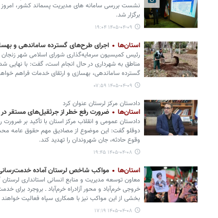
نشست بررسی سامانه های مدیریت پسماند کشور، امروز _س
برگزار شد.
۱۴۰۵-۰۴-۰۹ ۱۹:۰۴
استان‌ها
اجرای طرح‌های گسترده ساماندهی و بهسا
رئیس کمیسیون سرمایه‌گذاری شورای اسلامی شهر زنجان با 
مناطق به شهرداری در حال انجام است، گفت: با نهایی شدن 
گسترده ساماندهی، بهسازی و ارتقای خدمات فراهم خواه
۱۴۰۵-۰۴-۰۹ ۰۷:۵۹
دادستان مرکز لرستان عنوان کرد
استان‌ها
ضرورت رفع خطر از جرثقیل‌های مستقر در ب
دادستان عمومی و انقلاب مرکز استان با تأکید بر ضرورت ر
دوقلو گفت: این موضوع از مصادیق مهم حقوق عامه محسوب
وقوع حادثه، جان شهروندان را تهدید کند.
۱۴۰۵-۰۴-۰۸ ۱۹:۴۵
استان‌ها
مواکب شاخص لرستان آماده خدمت‌رسانی ب
معاون توسعه مدیریت و منابع انسانی استانداری لرستان 
خروجی خرم‌آباد و محور آزادراه خرم‌آباد ـ بروجرد برای خدم
بخشی از این مواکب نیز با همکاری سپاه فعالیت خواهند ک
۱۴۰۵-۰۴-۰۸ ۱۷:۱۹