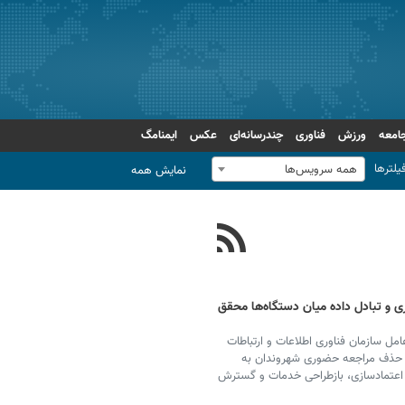
امعه
ورزش
فناوری
چندرسانه‌ای
عکس
ایمنامگ
یلترها
همه سرویس‌ها
نمایش همه
 و تبادل داده میان دستگاه‌ها محقق
مل سازمان فناوری اطلاعات و ارتباطات
حذف مراجعه حضوری شهروندان به
د اعتمادسازی، بازطراحی خدمات و گسترش