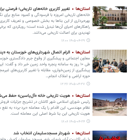
استان‌ها
تغییر کاربری خانه‌های تاریخی؛ فرصتی برا
خانه‌های تاریخی امروزه با فرسودگی و کمبود منابع برای ن
بهره‌برداری از این بناها به بخش خصوصی و تعریف کاربری‌
راهکارهای احیای آن‌ها تبدیل شده است؛ رویکردی که برخی 
تهدیدی برای اصالت تاریخی می‌دانند.
۱۴۰۵-۰۴-۲۹ ۱۶:۰۰
استان‌ها
الزام اتصال شهرداری‌های خوزستان به «پنجره 
معاون اجتماعی و پیشگیری از وقوع جرم دادگستری خوزستان
طی ۱۰ روز به سامانه پنجره واحد زمین خبر داد و گفت:
پیشگیری از زمین‌خواری، مقابله با تغییر کاربری‌های غیر
حوزه اراضی و املاک انجام…
۱۴۰۵-۰۴-۲۷ ۱۲:۲۶
استان‌ها
هویت تاریخی خانه «آل‌یاسین» حفظ می‌ش
رئیس شورای اسلامی شهر کاشان در تشریح جزئیات فروش خ
نظام مهندسی، این اقدام را یک معامله «برد-برد» به نف
هویت تاریخی این بنا شرط اصلی این معامله است.
۱۴۰۵-۰۴-۲۴ ۱۶:۰۶
استان‌ها
شهردار مسجدسلیمان انتخاب شد
با رای اکثریت آرای شورای شهر مسجد سلیمان کورش حاج