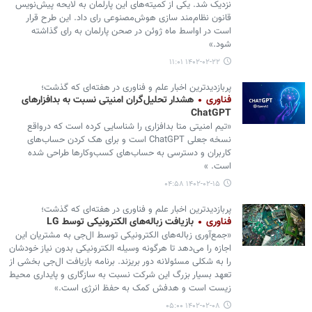
نزدیک شد. یکی از کمیته‌های این پارلمان به لایحه پیش‌نویس
قانون نظام‌مند سازی هوش‌مصنوعی رای داد. این طرح قرار
است در اواسط ماه ژوئن در صحن پارلمان به رای گذاشته
شود.»
۱۴۰۲-۰۲-۲۲ ۱۱:۰۱
پربازدیدترین اخبار علم و فناوری در هفته‌ای که گذشت؛
فناوری
هشدار تحلیل‌گران امنیتی نسبت به بدافزارهای
ChatGPT
«تیم امنیتی متا بدافزاری را شناسایی کرده است که درواقع
نسخه‌ جعلی ChatGPT است و برای هک کردن حساب‌های
کاربران و دسترسی به حساب‌های کسب‌وکارها طراحی شده
است. »
۱۴۰۲-۰۲-۱۵ ۰۴:۵۸
پربازدیدترین اخبار علم و فناوری در هفته‌ای که گذشت؛
فناوری
بازیافت زباله‌های الکترونیکی توسط LG
«جمع‌آوری زباله‌های الکترونیکی توسط ال‌جی به مشتریان این
اجازه را می‌دهد تا هرگونه وسیله الکترونیکی بدون نیاز خودشان
را به شکلی مسئولانه دور بریزند. برنامه بازیافت ال‌جی بخشی از
تعهد بسیار بزرگ این شرکت نسبت به سازگاری و پایداری محیط
زیست است و هدفش کمک به حفظ انرژی است.»
۱۴۰۲-۰۲-۰۸ ۰۵:۰۰