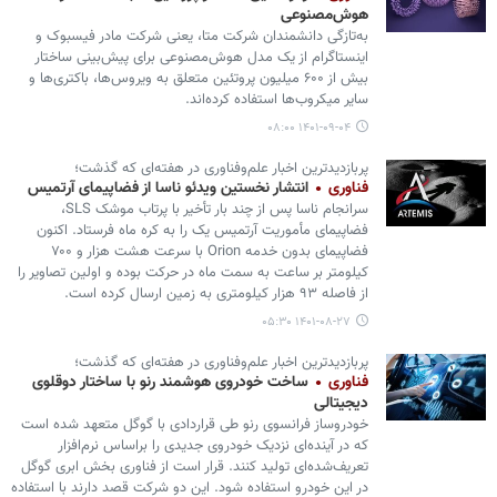
هوش‌مصنوعی
به‌تازگی دانشمندان شرکت متا، یعنی شرکت مادر فیسبوک و
اینستاگرام از یک مدل هوش‌مصنوعی برای پیش‌بینی ساختار
بیش از ۶۰۰ میلیون پروتئین متعلق به ویروس‌ها، باکتری‌ها و
سایر میکروب‌ها استفاده کرده‌اند.
۱۴۰۱-۰۹-۰۴ ۰۸:۰۰
پربازدیدترین اخبار علم‌وفناوری در هفته‌ای که گذشت؛
فناوری
انتشار نخستین ویدئو ناسا از فضاپیمای آرتمیس
سرانجام ناسا پس از چند بار تأخیر با پرتاب موشک SLS،
فضاپیمای مأموریت آرتمیس یک را به کره ماه فرستاد. اکنون
فضاپیمای بدون خدمه Orion با سرعت هشت هزار و ۷۰۰
کیلومتر بر ساعت به سمت ماه در حرکت بوده و اولین تصاویر را
از فاصله ۹۳ هزار کیلومتری به زمین ارسال کرده است.
۱۴۰۱-۰۸-۲۷ ۰۵:۳۰
پربازدیدترین اخبار علم‌وفناوری در هفته‌ای که گذشت؛
فناوری
ساخت خودروی هوشمند رنو با ساختار دوقلوی
دیجیتالی
خودروساز فرانسوی رنو طی قراردادی با گوگل متعهد شده است
که در آینده‌ای نزدیک خودروی جدیدی را براساس نرم‌افزار
تعریف‌شده‌ای تولید کنند. قرار است از فناوری بخش ابری گوگل
در این خودرو استفاده شود. این دو شرکت قصد دارند با استفاده