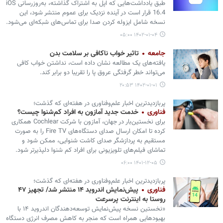
طبق یادداشت‌هایی که اپل به اشتراک گذاشته، به‌روزرسانی iOS
16.4 قرار است در آینده نزدیک برای عموم منتشر شود، این
نسخه شامل ایزوله کردن صدا برای تماس‌های شبکه‌ای می‌شود.
۱۴۰۲-۰۱-۰۴ ۰۵:۰۰
جامعه
تاثیر خواب ناکافی بر سلامت بدن
یافته‌های یک مطالعه نشان داده است، نداشتن خواب کافی
می‌تواند خطر گرفتگی عروق پا را تقریبا دو برابر کند.
۱۴۰۲-۰۱-۰۱ ۲۰:۵۳
پربازدیدترین اخبار علم‌وفناوری در هفته‌ای که گذشت؛
فناوری
خدمت جدید آمازون به افراد کم‌شنوا چیست؟
برای نخستین‌بار در جهان، آمازون با شرکت Cochlear همکاری
کرده تا امکان ارسال صدای دستگاه‌های Fire TV را به صورت
مستقیم به پردازشگر صدای کاشت شنوایی، ممکن شود و
تماشای فیلم‌های تلویزیونی برای افراد کم شنوا دلپذیرتر شود.
۱۴۰۱-۱۲-۰۵ ۰۶:۰۰
پربازدیدترین اخبار علم‌وفناوری در هفته‌ای که گذشت؛
فناوری
پیش‌نمایش اندروید ۱۴ منتشر شد/ تجهیز ۴۷
روستا به اینترنت پرسرعت
«نخستین نسخه پیش‌نمایش توسعه‌دهندگان اندروید ۱۴ با
بهبودهایی همراه است که منجر به کاهش مصرف انرژی دستگاه