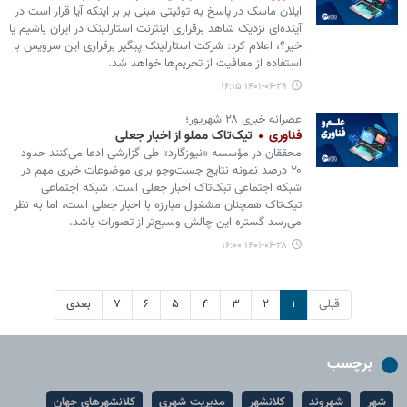
ایلان ماسک در پاسخ به توئیتی مبنی بر بر اینکه آیا قرار است در
آینده‌ای نزدیک شاهد برقراری اینترنت استارلینک در ایران باشیم یا
خیر؟، اعلام کرد: شرکت استارلینک پیگیر برقراری این سرویس با
استفاده از معافیت از تحریم‌ها خواهد شد.
۱۴۰۱-۰۶-۲۹ ۱۶:۱۵
عصرانه خبری ۲۸ شهریور؛
فناوری
تیک‌تاک مملو از اخبار جعلی
محققان در مؤسسه «نیوزگارد» طی گزارشی ادعا می‌کنند حدود
۲۰ درصد نمونه نتایج جست‌وجو برای موضوعات خبری مهم در
شبکه اجتماعی تیک‌تاک اخبار جعلی است. شبکه اجتماعی
تیک‌تاک همچنان مشغول مبارزه با اخبار جعلی است، اما به نظر
می‌رسد گستره این چالش وسیع‌تر از تصورات باشد.
۱۴۰۱-۰۶-۲۸ ۱۶:۰۰
قبلی
۱
۲
۳
۴
۵
۶
۷
بعدی
برچسب
شهر
شهروند
کلانشهر
مدیریت شهری
کلانشهرهای جهان