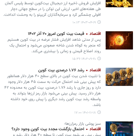
افزایش فروش ذخیره ارز دیجیتال بیت‌کوین توسط پلیس آلمان
طی هفته‌های اخیر، ارزش این توکن را در سطح جهانی دچار
افولی چشمگیر کرد و سرمایه‌گذاران کریپتو را به وحشت انداخت.
۱۴۰۳-۰۴-۱۹ ۱۰:۱۳
اقتصاد
قیمت بیت کوین امروز ۲۰ آذر ۱۴۰۲
پس از مدتی شاهد افزایش فشار عرضه در بیت کوین هستیم
که منجر به کوتاه شدن شاخه صعودی می‌شود و احتمال یک
روند اصلاح قیمتی و زمانی را بیشتری می‌کند.
۱۴۰۲-۰۹-۲۰ ۱۵:۳۶
اقتصاد
رشد ۱.۷۶ درصدی بیت کوین
با تثبیت شدن بیت کوین در بالای سطح ۴۰ هزار دلار همانطور
که پیش بینی شد احتمال حرکت به سمت ۴۵ هزار دلار وجود
دارد و روز جاری با رشد ۱.۷۶ درصدی، بیت کوین به محدوده ۴۲
هزار دلار رسید. پیش بینی می‌شود بازار رمز ارزها بتواند به
واسطه رشد بیت کوین رشد دیگری را پیش روی خود داشته
باشد.
۱۴۰۱-۱۱-۱۸ ۱۷:۰۰
سبز پوشی بازار رمزارزها؛
اقتصاد
احتمال بازگشت مجدد بیت کوین وجود دارد؟
پیش بینی می‌شود بیت کوین تا سطح ۴۰ هزار دلار رشد و