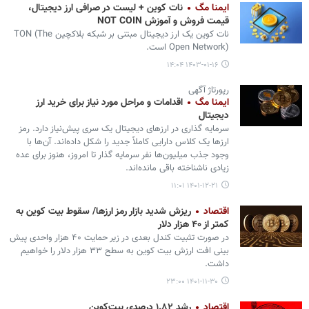
ایمنا مگ
نات کوین + لیست در صرافی ارز دیجیتال،
قیمت فروش و آموزش NOT COIN
نات کوین یک ارز دیجیتال مبتنی بر شبکه بلاکچین TON (The
Open Network) است.
۱۴۰۳-۰۱-۱۶ ۱۴:۰۴
رپورتاژ آگهی
ایمنا مگ
اقدامات و مراحل مورد نیاز برای خرید ارز
دیجیتال
سرمایه گذاری در ارزهای دیجیتال یک سری پیش‌نیاز دارد. رمز
ارزها یک کلاس دارایی کاملاً جدید را شکل داده‌اند. آن‌ها با
وجود جذب میلیون‌ها نفر سرمایه گذار تا امروز، هنوز برای عده
زیادی ناشناخته باقی مانده‌اند.
۱۴۰۱-۱۲-۲۱ ۱۱:۰۱
اقتصاد
ریزش شدید بازار رمز ارزها/ سقوط بیت کوین به
کمتر از ۴۰ هزار دلار
در صورت تثبیت کندل بعدی در زیر حمایت ۴۰ هزار واحدی پیش
بینی افت ارزش بیت کوین به سطح ۳۳ هزار دلار را خواهیم
داشت.
۱۴۰۱-۱۱-۳۰ ۲۳:۰۰
اقتصاد
رشد ۱.۸۲ درصدی بیت‌کوین