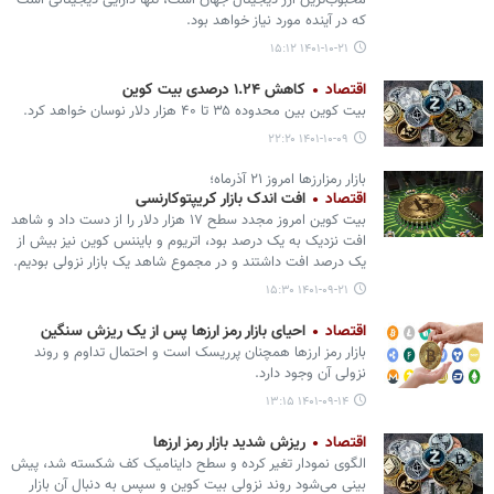
محبوب‌ترین ارز دیجیتال جهان است، تنها دارایی دیجیتالی است
که در آینده مورد نیاز خواهد بود.
۱۴۰۱-۱۰-۲۱ ۱۵:۱۲
اقتصاد
کاهش ۱.۲۴ درصدی بیت کوین
بیت کوین بین محدوده ۳۵ تا ۴۰ هزار دلار نوسان خواهد کرد.
۱۴۰۱-۱۰-۰۹ ۲۲:۲۰
بازار رمزارزها امروز ۲۱ آذرماه؛
اقتصاد
افت اندک بازار کریپتوکارنسی
بیت کوین امروز مجدد سطح ۱۷ هزار دلار را از دست داد و شاهد
افت نزدیک به یک درصد بود، اتریوم و بایننس کوین نیز بیش از
یک درصد افت داشتند و در مجموع شاهد یک بازار نزولی بودیم.
۱۴۰۱-۰۹-۲۱ ۱۵:۳۰
اقتصاد
احیای بازار رمز ارزها پس از یک ریزش سنگین
بازار رمز ارزها همچنان پرریسک است و احتمال تداوم و روند
نزولی آن وجود دارد.
۱۴۰۱-۰۹-۱۴ ۱۳:۱۵
اقتصاد
ریزش شدید بازار رمز ارزها
الگوی نمودار تغیر کرده و سطح داینامیک کف شکسته شد، پیش
بینی می‌شود روند نزولی بیت کوین و سپس به دنبال آن بازار