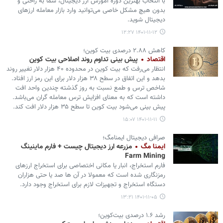
با انتخاب بهترین دوره آموزش ارز دیجیتال، شما به راحتی و
بدون هیچ مشکل خاصی می‌توانید وارد بازار معامله ارزهای
دیجیتال شوید.
۱۴۰۱-۱۱-۱۲ ۱۲:۲۷
کاهش ۲.۸۸ درصدی بیت کوین؛
اقتصاد
پیش بینی تداوم روند اصلاحی بیت کوین
انتظار می‌رفت که بیت کوین در محدوده ۴۰ هزار دلار تغییر روند
بدهد و این اتفاق در سطح ۳۸ هزار دلار برای این رمز ارز افتاد.
شاخص ترس و طمع نسبت به روز گذشته چندین واحد افت
داشته است که به معنای افزایش ترس معامله گران می‌باشد.
پیش بینی می‌شود بیت کوین تا سطح ۳۵ هزار دلار افت کند.
۱۴۰۱-۱۱-۱۱ ۱۵:۰۷
صرافی دیجیتال ایمنامگ؛
ایمنا مگ
مزرعه ارز دیجیتال چیست + فارم ماینینگ
Farm Mining
فارم استخراج، انبار یا مکانی اختصاصی برای استخراج ارزهای
رمزنگاری شده است که معمولا در آن ها صد یا حتی هزاران
دستگاه استخراج و تجهیزات لازم برای استخراج وجود دارد.
۱۴۰۱-۱۱-۰۵ ۱۳:۲۱
رشد ۱.۶ درصدی بیت‌کوین؛