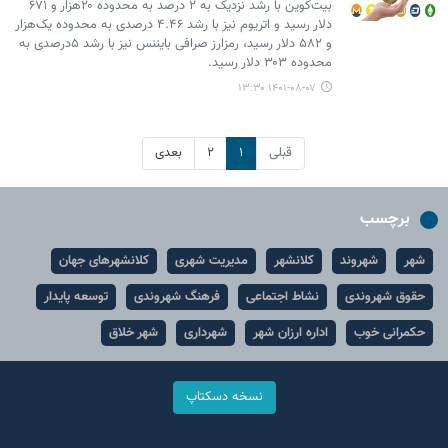
بیت‌کوین با رشد نزدیک به ۲ درصد به محدوده ۲۰هزار و ۶۷۱
دلار رسید و اتریوم نیز با رشد ۴.۴۶ درصدی به محدوده یک‌هزار
و ۵۸۲ دلار رسید، رمزارز صرافی بایننس نیز با رشد ۵درصدی به
محدوده ۳۰۳ دلار رسید.
۱۴۰۱-۰۸-۰۷ ۱۳:۳۰
قبلی
۱
۲
بعدی
برچسب
شهر
شهروند
کلانشهر
مدیریت شهری
کلانشهرهای جهان
حقوق شهروندی
نشاط اجتماعی
فرهنگ شهروندی
توسعه پایدار
حکمرانی خوب
اداره ارزان شهر
شهرداری
شهر خلاق
نسخه دسکتاپ