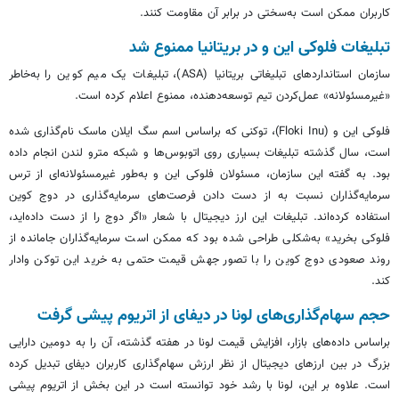
کاربران ممکن است به‌سختی در برابر آن مقاومت کنند.
تبلیغات فلوکی این و در بریتانیا ممنوع شد
سازمان استانداردهای تبلیغاتی بریتانیا (ASA)، تبلیغات یک میم کوین را به‌خاطر
«غیرمسئولانه» عمل‌کردن تیم توسعه‌دهنده، ممنوع اعلام کرده است.
فلوکی این و (Floki Inu)، توکنی که براساس اسم سگ ایلان ماسک نام‌گذاری شده
است، سال گذشته تبلیغات بسیاری روی اتوبوس‌ها و شبکه مترو لندن انجام داده
بود. به گفته این سازمان، مسئولان فلوکی این و به‌طور غیرمسئولانه‌ای از ترس
سرمایه‌گذاران نسبت به از دست دادن فرصت‌های سرمایه‌گذاری در دوج کوین
استفاده کرده‌اند. تبلیغات این ارز دیجیتال با شعار «اگر دوج را از دست داده‌اید،
فلوکی بخرید» به‌شکلی طراحی شده بود که ممکن است سرمایه‌گذاران جامانده از
روند صعودی دوج کوین را با تصور جهش قیمت حتمی به خرید این توکن وادار
کند.
حجم سهام‌گذاری‌های لونا در دیفای از اتریوم پیشی گرفت
براساس داده‌های بازار، افزایش قیمت لونا در هفته گذشته، آن را به دومین دارایی
بزرگ در بین ارزهای دیجیتال از نظر ارزش سهام‌گذاری کاربران دیفای تبدیل کرده
است. علاوه بر این، لونا با رشد خود توانسته است در این بخش از اتریوم پیشی