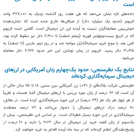
است
داده‌های تازه نشان می‌دهد که طی هفت روز گذشته نزدیک به ۳۲۷,۰۰۰ واحد
اتریوم (حدود یک میلیارد دلار) از صرافی‌ها خارج شده است که نشان‌دهنده
خوش‌بینی معامله‌گران نسبت به آینده این ارز دیجیتال است. گفتنی است اتریوم
که در تاریخ بیست‌وچهارم فوریه (پنجم اسفند) تا ۲,۳۰۰ دلار نیز سقوط کرده بود،
کمی بعد با موج خرید سرمایه‌گذاران مواجه شد و در روز دوم مارس (۱۱ اسفند) به
۳,۰۴۵ دلار رسید. اتریوم در زمان نوشتن این خبر حدود ۲,۹۶۲ دلار معامله
می‌شود.
نتایج یک نظرسنجی: حدود یک‌چهارم زنان آمریکایی در ارزهای
دیجیتال سرمایه‌گذاری کرده‌اند
نظرسنجی شرکت بلاک‌فای از ۱,۰۳۱ زن آمریکایی بین سنین ۱۸ تا ۶۵ سال حاکی از
آن است که ۹۲ درصد از زنان مورد بررسی با ارزهای دیجیتال آشنا هستند و تقریباً
از هر چهار نفر یک نفر (۲۴ درصد) در این حوزه سرمایه‌گذاری کرده است. در مقابل،
۸۰ درصد درک ارزهای دیجیتال را دشوار می‌دانند و ۷۲ درصد معتقدند
سرمایه‌گذاری در این حوزه بسیار خطرناک است. بر اساس این نظرسنجی، بیش از
یک‌سوم از زنان قصد خرید ارز دیجیتال در سال ۲۰۲۲ را دارند و ۶۰ درصد از
پاسخ‌دهندگان اعلام کرده‌اند که در سه ماه آینده اقدام به خرید خواهند کرد.