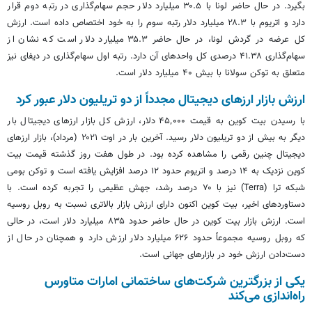
بگیرد. در حال حاضر لونا با ۳۰.۵ میلیارد دلار حجم سهام‌گذاری در رتبه دوم قرار
دارد و اتریوم با ۲۸.۳ میلیارد دلار رتبه سوم را به خود اختصاص داده است. ارزش
کل عرضه در گردش لونا، در حال حاضر ۳۵.۳ میلیارد دلار است که نشان از
سهام‌گذاری ۴۱.۳۸ درصدی کل واحدهای آن دارد. رتبه اول سهام‌گذاری در دیفای نیز
متعلق به توکن سولانا با بیش ۴۰ میلیارد دلار است.
ارزش بازار ارزهای دیجیتال مجدداً از دو تریلیون دلار عبور کرد
با رسیدن بیت کوین به قیمت ۴۵٬۰۰۰ دلار، ارزش کل بازار ارزهای دیجیتال بار
دیگر به بیش از دو تریلیون دلار رسید. آخرین بار در اوت ۲۰۲۱ (مرداد)، بازار ارزهای
دیجیتال چنین رقمی را مشاهده کرده بود. در طول هفت روز گذشته قیمت بیت
کوین نزدیک به ۱۴ درصد و اتریوم حدود ۱۲ درصد افزایش یافته است و توکن بومی
شبکه ترا (Terra) نیز با ۷۰ درصد رشد، جهش عظیمی را تجربه کرده است. با
دستاوردهای اخیر، بیت کوین اکنون دارای ارزش بازار بالاتری نسبت به روبل روسیه
است. ارزش بازار بیت کوین در حال حاضر حدود ۸۳۵ میلیارد دلار است، در حالی
که روبل روسیه مجموعاً حدود ۶۲۶ میلیارد دلار ارزش دارد و همچنان در حال از
دست‌دادن ارزش خود در بازارهای جهانی است.
یکی از بزرگترین شرکت‌های ساختمانی امارات متاورس
راه‌اندازی می‌کند