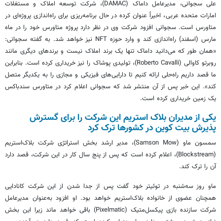
علی سجوانی، مدیرعامل داماک (DAMAC)، شرکت توسعه املاک و مستغلات
امارات متحده عربی، اخیراً عنوان کرده در حال برنامه‌ریزی برای راه‌اندازی پروژه‌ای در
متاورس است. سجوانی افزود شرکت وی در نظر دارد پروژه متاورس خود را در ماه
مارس (اسفند) راه‌اندازی کند و وارد حوزه NFT نیز خواهد شد. به گفته سجوانی:
«همان طور که می‌دانید داماک تنها یک برند املاک نیست و برندهای دیگری مانند
روبرتو کاوالی (Roberto Cavalli)، تولیدی پوشاک را نیز خریداری کرده است. بنابراین
ما قصد داریم راه‌حلی ارائه کنیم تا دارایی‌های فیزیکی و مجازی را به یکدیگر متصل
کند». این خبر پس از آن منتشر شد که سجوانی اعلام کرد در متاورس سندباکس
یک زمین خریداری کرده است.
یکی از مدیران بلاک استریم این شرکت را برای گسترش
پذیرش بیت کوین در کشورها ترک کرد
سمسون ماو (Samson Mow)، مدیر ارشد بخش استراتژی شرکت بلاک‌استریم
(Blockstream)، اعلام کرده است که پس از پنج سال کار در این شرکت، قصد دارد
آن را ترک کند.
ماو روز سه‌شنبه در توئیتر خود گفت پس از جدا شدن از این شرکت کانادایی
همچنان عضوی از خانواده بلاک‌استریم خواهد بود. او افزود به‌عنوان مدیرعامل
شرکت سازنده بازی پیکسل‌متیک (Pixelmatic) باقی خواهد ماند زیرا این بخش