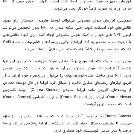
ابزارهای مجهز به هوش مصنوعی ایجاد شده است. بنابراین، بخش خوبی از NFT
ها در اوراما به صورت کاملاً خودکار ایجاد می‌شوند.
همچنین، ابزارهای هوش مصنوعی می‌توانند توسط هنرمندان دیجیتال برای بهبود
نقاشی‌های خود استفاده شوند. حتی علاقه مندان به NFT بدون تخصص می‌توانند
اولین NFT های خود را با کمک هوش مصنوعی ایجاد کنند. برای ایجاد نقاشی‌های
با کیفیت بالا و منحصر به فرد، اوراما از ترکیبی پیشرفته از فناوری‌ها، از جمله GAN
(شبکه متخاصم مولد) و CAN (شبکه متخاصم خلاق) استفاده می‌کند.
برتری اوراما با یک کتابخانه مرجع بزرگ داخلی تقویت می‌شود. همچنین، این تنها
پلتفرم NFT است که هوش مصنوعی در آن به طور یکپارچه با بلاک چین تعامل
دارد. NFT های ساخته شده توسط اوراما را می‌توان در زنجیره خود اوراما یا از
طریق ابزارهای زنجیره‌ای متقابل ذخیره و منتقل کرد، اوراما در حال توسعه تعدادی
از برنامه‌های کاربردی مانند اوراما استودیو (Orama Studios)، اوراما نکسوس
Orama Nexus، اوراما بازار (Orama Bazaar) و اوراما کانواس (Orama Canvas)
است که محبوب ترین آنهاست.
Orama Canvas یک چارچوب آماتور پسند است که به علاقه مندان رمز ارز اجازه
می‌دهد تا هنرهای دیجیتال ایجاد کنند. این دستگاه از اوراما پشتیبانی می‌کند و ۱۰۰
درصد با سایر عناصر اکوسیستم خود همکاری دارد.