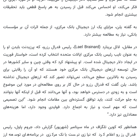
فکر می‌کند، او احساس می‌کند قبل از رسیدن به هر پاسخ قطعی باید تحقیقات
بیشتری انجام شود.
به گفته یلن، مزایای یک ارز دیجیتال بانک مرکزی، از جمله اثرات آن بر مؤسسات
بانکی، نیاز به مطالعه بیشتر دارد.
در مقابل، لائل برینارد (Lael Brainard)، رئیس فدرال رزرو، که پرزیدنت بایدن او را
به عنوان نایب رئیس بانک مرکزی ایالات متحده انتخاب کرده است، خواستار فوریت
در ایجاد دلار دیجیتال شده است. او پیشنهاد کرد که وقتی چین و سایر کشورها در
حال توسعه ارزهای دیجیتال بانک مرکزی خود هستند که او آن را رقابتی برای
رسیدن به بالاترین سطح می‌داند، نمی‌تواند تصور کند که ارزهای دیجیتال نداشته
باشد. یلن گفت که فدرال رزرو در حال کار بر روی مطالعه‌ای در مورد این موضوع
است و به زودی در دسترس خواهد بود، و آنها می‌دانند که قبل از اینکه آنها بتوانند
به جلو حرکت کنند، باید توافق گسترده‌ای بین مقامات انجام شود. “این تصمیمی
است که مهم است و نیاز به اجماع دارد. فوایدی وجود دارد، اما هزینه‌های
معناداری نیز دارد.”
همانطور که کوین تلگراف در ماه سپتامبر (شهریور) گزارش داد، جروم پاول، رئیس
فدرال رزرو اعلام کرد که نیازی نیست بانک مرکزی در برنامه‌های توسعه ارز