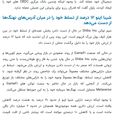
دیجیتال خود عجله کند. با وجود اینکه چندین بانک مرکزی CBDC های خود را
ایجاد کردند، پاول گفت که فدرال رزرو برای پذیرش این جنبش عجله ندارد.
شیبا اینو ۱۲ درصد از تسلط خود را در میان آدرس‌های نهنگ‌ها
از دست می‌دهد
میم توکن Shiba Inu در حال از دست دادن بخش عمده‌ای از تسلط خود در بین
هزار کیف پول بزرگ اتریوم است. این روند پس از آن تشدید شد که شیبا ۱۲ درصد
از ارزش بازار خود را به دلیل برگشت محلی از دست داد.
در حالی که صنعت GameFi از روند صعودی در بازار پیشی می‌گیرد، میم کوین‌ها و
توکن‌هایی مانند Shiba Inu در حال وارد شدن به فاز رِنجِ طولانی‌مدت یا حتی روند
نزولی هستند که منجر به از دست دادن سرمایه و ارزش بازار می‌شود. تسلط در
میان دارایی‌های مختلف معمولاً می‌تواند یک شاخصِ روند در نظر گرفته شود. با
کاهش درصد تسلط، نهنگ‌ها معمولاً وجوه خود را به دارایی‌های مختلف باز توزیع
می‌کنند. از آنجایی که بازار در حال حاضر به سمت توکن های GameFi و
Metaverse متمایل است، نهنگ‌ها سرمایه خود را به این حوزه‌ها منتقل می‌کنند.
با وجود اینکه درصد دارایی شیبا اینو از حدود ۲۰ درصد به هشت درصد کاهش
یافته است، ارزش دلاری همه موجودی‌ها همچنان در حدود ۲ میلیارد دلار باقی
مانده است و با کاهش ۱۰ درصدی مواجه است که بیشتر ناشی از افت قیمت