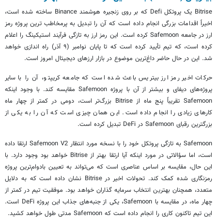
Bitrise یک پروتکل Defi که بر روی زنجیره هوشمند Binance ساخته شده است،
اخیراً اقدامات بزرگی انجام داده است که آن را تبدیل به پرمخاطب ترین پروژه رمز
ارز در جامعه Safemoon کرده است. این رمز ارز به تازگی فرآیند استیکینگ را اعلام
کرده است، که تیم تأیید کرده است که تا پایان نوامبر (۹ آذر) راه اندازی خواهد
شد. این در حال حاضر داغ‌ترین موضوع در بازار ارزهای دیجیتال امروز است.
حرکات اخیر رمز ارز بیتریس باعث شده است که جامعه کریپتو، آن را با سایر
پروژه‌های دیفای و بیشتر از آن با پروژه Safemoon مقایسه کند. با وجود اینکه
Safemoon تقریباً پنج ماه از Bitrise بزرگ‌تر است، دومی در کمتر از چهار ماه
کارهای زیادی را انجام داده است. این همان چیزی است که آن را به یکی از
بزرگترین رقبای Safemoon در DeFi تبدیل کرده است.
Safemoon به تازگی پروتکل خود را با نسخه مورد انتظار Safemoon V2 ارتقا داده
است، اما سؤالاتی در مورد اینکه آیا ارتقا بهتر از Bitrise خواهد بود وجود دارد. با
این حال، مقایسه بر اساس عناصری است که می‌تواند به تعیین بادوام‌ترین پروژه
رمزنگاری شده کمک کند. تحولات اخیر در Bitrise نشان داده است که به دلایل
متعدد، همچنان بهترین انتخاب سرمایه گذاران خواهد بود. موفقیت تیم در کمتر از
چهار ماه، در مقایسه با Safemoon، یکی از جنبه‌های جذاب این پروژه DeFi است.
این تیم تاکنون کاری را انجام داده است که Safemoon مدتی طول خواهد کشید.