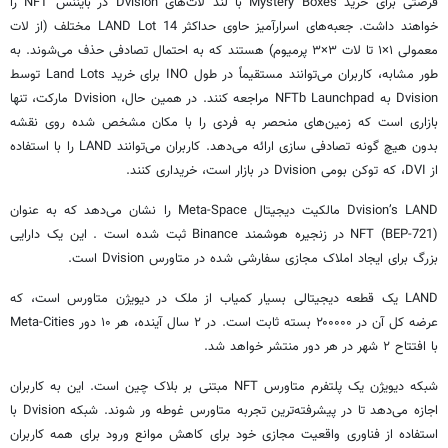
فرصتی برای خرید Mystery Boxes با لند لات‌های Dvision در بایننس NFT را
خواهند داشت. جعبه‌های اسرارآمیز حاوی حداکثر 14 LAND Lot مختلف (از لات
معمولی ۱×۱ تا لات ۳×۳ پرمیوم) هستند که به احتمال تصادفی حذف می‌شوند. به
طور مشابه، کاربران می‌توانند مستقیماً در طول INO برای خرید Land Lots توسط
Dvision به NFTb Launchpad مراجعه کنند. در همین حال، Dvision مارکت، تنها
بازاری است که زمین‌های منحصر به فردی را با مکان مشخص شده روی نقشه
بدون هیچ گونه تصادفی سازی ارائه می‌دهد. کاربران می‌توانند LAND را با استفاده
از DVI، که توکن بومی Dvision در بازار است، خریداری کنند.
Dvision’s LAND مالکیت دیجیتال Meta-Space را نشان می‌دهد که به عنوان
NFT (BEP-721) در زنجیره هوشمند Binance ثبت شده است . این یک دارایی
بزرگ برای ایجاد املاک مجازی سفارشی شده در متاورس Dvision است.
LAND یک قطعه دیجیتالی بسیار کمیاب از ملک در دیویژن متاورس است، که
عرضه کل آن در ۲۰۰۰۰۰ بسته ثابت است. در ۲ سال آینده، هر ۱۰ دور Meta-Cities
با افتتاح ۲ شهر در هر دور منتشر خواهد شد.
شبکه دیویژن یک پلتفرم متاورس NFT مبتنی بر بلاک چین است. این به کاربران
اجازه می‌دهد تا در پیشرفته‌ترین تجربه متاورس غوطه ور شوند. شبکه Dvision با
استفاده از فناوری واقعیت مجازی خود برای کاهش موانع ورود برای همه کاربران