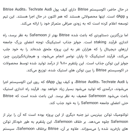
در حال حاضر، اکوسیستم Bitrise دارای کیف پول Bitrise Audits، Techrate Audi
و dApp است. اینها محصولاتی هستند که هم اکنون در حال اجرا هستند. این تیم
توسعه اعلام کرده است که به زودی صرافی متمرکز خود را ارائه می‌کند.
اما بزرگترین دستاوردی که باعث شده Bitrise بهتر از Safemoon به نظر برسد، راه
اندازی فرآیند staking است. جوایز جذاب استیکینگ توجه اعضای بزرگ جامعه
ارزهای دیجیتال را که هزاران نفر به این پروژه ملحق شده‌اند را به خود جلب
می‌کند، فرآیند استیکینگ تا پایان نوامبر انجام می‌شود، و هیجان‌انگیزترین چیز،
جوایز این توکن جذاب است. این پلتفرم ۸۰% از درآمد تولید شده توسط محصولات
در اکوسیستم Bitrise را بین توکن های استیک شده، توزیع می‌کند.
با Bitrise Audits، Techrate Audi، و کیف پول dApp که روی این اکوسیستم اجرا
می‌شوند، درآمدی که تولید می‌شود بسیار زیاد خواهد بود. فرآیند راه اندازی استیک
باعث می‌شود Safemoon ضعیف به نظر برسد. این باعث شده است که Bitrise
حتی اعضای جامعه Safemoon را به خود جذب کند.
توکنومیک توکن بیتریس نیز جنبه دیگری از این پروژه بوده است که آن را برتر از
Safemoon جلوه می‌دهد. بر خلاف Safemoon، این پلتفرم به طور خودکار توکن
های بازخرید شده را می‌سوزاند. علاوه بر آن، Bitrise برخلاف Safemoon، سیستم