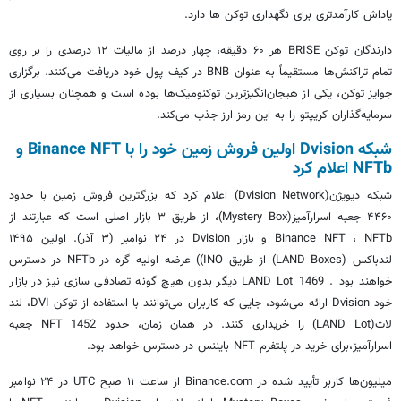
پاداش کارآمدتری برای نگهداری توکن ها دارد.
دارندگان توکن BRISE هر ۶۰ دقیقه، چهار درصد از مالیات ۱۲ درصدی را بر روی
تمام تراکنش‌ها مستقیماً به عنوان BNB در کیف پول خود دریافت می‌کنند. برگزاری
جوایز توکن، یکی از هیجان‌انگیزترین توکنومیک‌ها بوده است و همچنان بسیاری از
سرمایه‌گذاران کریپتو را به این رمز ارز جذب می‌کند.
شبکه Dvision اولین فروش زمین خود را با Binance NFT و
NFTb اعلام کرد
شبکه دیویژن(Dvision Network) اعلام کرد که بزرگترین فروش زمین با حدود
۴۴۶۰ جعبه اسرارآمیز(Mystery Box)، از طریق ۳ بازار اصلی است که عبارتند از
Binance NFT ، NFTb و بازار Dvision در ۲۴ نوامبر (۳ آذر). اولین ۱۴۹۵
لندباکس (LAND Boxes) از طریق INO)) عرضه اولیه گره در NFTb در دسترس
خواهند بود . 1469 LAND Lot دیگر بدون هیچ گونه تصادفی سازی نیز در بازار
خود Dvision ارائه می‌شود، جایی که کاربران می‌توانند با استفاده از توکن DVI، لند
لات(LAND Lot) را خریداری کنند. در همان زمان، حدود 1452 NFT جعبه
اسرارآمیز،برای خرید در پلتفرم NFT بایننس در دسترس خواهد بود.
میلیون‌ها کاربر تأیید شده در Binance.com از ساعت ۱۱ صبح UTC در ۲۴ نوامبر