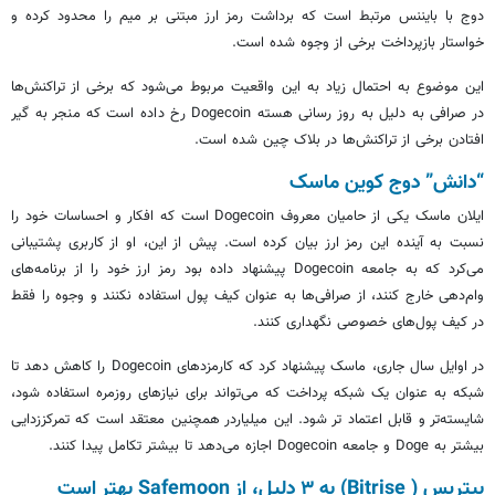
دوج با بایننس مرتبط است که برداشت رمز ارز مبتنی بر میم را محدود کرده و
خواستار بازپرداخت برخی از وجوه شده است.
این موضوع به احتمال زیاد به این واقعیت مربوط می‌شود که برخی از تراکنش‌ها
در صرافی به دلیل به روز رسانی هسته Dogecoin رخ داده است که منجر به گیر
افتادن برخی از تراکنش‌ها در بلاک چین شده است.
“دانش” دوج کوین ماسک
ایلان ماسک یکی از حامیان معروف Dogecoin است که افکار و احساسات خود را
نسبت به آینده این رمز ارز بیان کرده است. پیش از این، او از کاربری پشتیبانی
می‌کرد که به جامعه Dogecoin پیشنهاد داده بود رمز ارز خود را از برنامه‌های
وام‌دهی خارج کنند، از صرافی‌ها به عنوان کیف پول استفاده نکنند و وجوه را فقط
در کیف پول‌های خصوصی نگهداری کنند.
در اوایل سال جاری، ماسک پیشنهاد کرد که کارمزدهای Dogecoin را کاهش دهد تا
شبکه به عنوان یک شبکه پرداخت که می‌تواند برای نیازهای روزمره استفاده شود،
شایسته‌تر و قابل اعتماد تر شود. این میلیاردر همچنین معتقد است که تمرکززدایی
بیشتر به Doge و جامعه Dogecoin اجازه می‌دهد تا بیشتر تکامل پیدا کنند.
بیتریس ( Bitrise) به ۳ دلیل، از Safemoon بهتر است