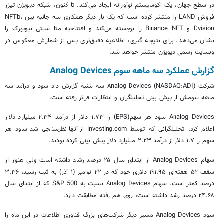
در سطح جهان، یک اکوسیستم نوآورانه ایجاد می‌کند. تا کنون، شبکه دیویژن تیزر
فروش LAND را منتشر کرده است که یک بار دیگر همکاری سه جانبه بین NFTb،
Dvision و Binance NFT را برجسته می‌کند و افتتاحیه متا سیتی نیویورک را
نشان می‌دهد. برای نتیجه گیری، اطلاعیه دقیق‌تری پس از شمارش معکوس در
وبسایت رسمی دیویژن منتشر خواهد شد.
گزارش عملکرد سه ماهه سوم Analog Devices
شرکت Analog Devices (NASDAQ:ADI) سه شنبه گزارش داد سود و درآمد سه
ماهه سومش از پیش بینی تحلیلگران و انتظارات فراتر رفته است.
Analog Devices سود هر سهم(EPS) را ۱.۷۳ دلار از درآمد ۲.۳۴ میلیارد دلار
اعلام کرد. تحلیلگرانی که توسط investing.com از آنها نظرسنجی شد سود هر
سهم را ۱.۷ دلار از درآمد ۲.۲۳ میلیارد دلار پیش بینی کرده بودند.
سهام Analog Devices از ابتدای سال ۲۵ درصد رشد داشته است ولی هنوز از
سقف ۵۲ هفته‌ای ۱۹۱.۹۵ دلاری خود که در ۲۲ نوامبر (۱ آذر) به ثبت رسید، ۳.۳۶
درصد کمتر است. سهام Analog Devices نسبت به S&P 500 که از ابتدای سال
۲۴.۶۸ درصد رشد داشته است، روی هم رفته مطابقت دارد.
سود Analog Devices مسیر دیگر شرکت‌های بزرگ فناوری اطلاعات در این ماه را