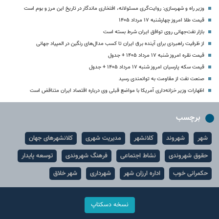
وزیر راه و شهرسازی: روایت‌گری مسئولانه، افتخاری ماندگار در تاریخ این مرز و بوم است
قیمت طلا امروز چهارشنبه ۱۷ مرداد ۱۴۰۵
بازار نفت‌جهانی روی توافق ایران شرط بسته است
از ظرفیت راهبردی برای آینده برق ایران تا کسب مدال‌های رنگین در المپیاد جهانی
قیمت نقره امروز شنبه ۱۷ مرداد ۱۴۰۵ + جدول
قیمت سکه پارسیان امروز شنبه ۱۷ مرداد ۱۴۰۵ + جدول
صنعت نفت از مقاومت به توانمندی رسید
اظهارات وزیر خزانه‌داری آمریکا با مواضع قبلی وی درباره اقتصاد ایران متناقض است
برچسب
شهر
شهروند
کلانشهر
مدیریت شهری
کلانشهرهای جهان
حقوق شهروندی
نشاط اجتماعی
فرهنگ شهروندی
توسعه پایدار
حکمرانی خوب
اداره ارزان شهر
شهرداری
شهر خلاق
نسخه دسکتاپ