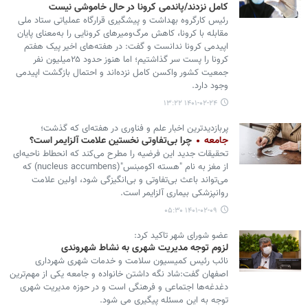
کامل نزدند/پاندمی کرونا در حال خاموشی نیست
رئیس کارگروه بهداشت و پیشگیری قرارگاه عملیاتی ستاد ملی
مقابله با کرونا، کاهش مرگ‌ومیرهای کرونایی را به‌معنای پایان
اپیدمی کرونا ندانست و گفت: در هفته‌های اخیر پیک هفتم
کرونا را پست سر گذاشتیم؛ اما هنوز حدود ۲۵میلیون نفر
جمعیت کشور واکسن کامل نزده‌اند و احتمال بازگشت اپیدمی
وجود دارد.
۱۴۰۱-۰۲-۲۴ ۱۳:۲۲
پربازدیدترین اخبار علم و فناوری در هفته‌ای که گذشت؛
جامعه
چرا بی‌تفاوتی نخستین علامت آلزایمر است؟
تحقیقات جدید این فرضیه را مطرح می‌کند که انحطاط ناحیه‌ای
از مغز به نام "هسته اکومبنس"(nucleus accumbens) که
می‌تواند باعث بی‌تفاوتی و بی‌انگیزگی شود، اولین علامت
روانپزشکی بیماری آلزایمر است.
۱۴۰۱-۰۲-۰۹ ۰۵:۳۰
عضو شورای شهر تاکید کرد:
لزوم توجه مدیریت شهری به نشاط شهروندی
نائب رئیس کمیسیون سلامت‌ و خدمات شهری شهرداری
اصفهان گفت:شاد نگه داشتن خانواده و جامعه یکی از مهم‌ترین
دغدغه‌ها اجتماعی و فرهنگی است و در حوزه مدیریت شهری
توجه به این مسئله پیگیری می شود.