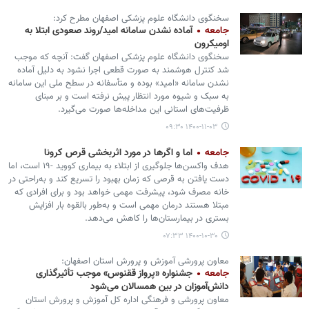
سخنگوی دانشگاه علوم پزشکی اصفهان مطرح کرد:
جامعه
آماده نشدن سامانه امید/روند صعودی‌ ابتلا به‌
اومیکرون
سخنگوی دانشگاه علوم پزشکی اصفهان گفت: آنچه که موجب
شد کنترل هوشمند به صورت قطعی اجرا نشود به دلیل آماده
نشدن سامانه «امید» بوده و متأسفانه در سطح ملی این سامانه
به سبک و شیوه مورد انتظار پیش نرفته است و بر مبنای
ظرفیت‌های استانی این مداخله‌ها صورت می‌گیرد.
۱۴۰۰-۱۱-۰۳ ۰۹:۳۰
جامعه
اما و اگرها در مورد اثربخشی قرص کرونا
هدف واکسن‌ها جلوگیری از ابتلاء به بیماری کووید -۱۹ است، اما
دست یافتن به قرصی که زمان بهبود را تسریع کند و به‌راحتی در
خانه مصرف شود، پیشرفت مهمی خواهد بود و برای افرادی که
مبتلا هستند درمان مهمی است و به‌طور بالقوه بار افزایش
بستری در بیمارستان‌ها را کاهش می‌دهد.
۱۴۰۰-۱۰-۳۰ ۰۷:۳۳
معاون پرورشی آموزش و پرورش استان اصفهان:
جامعه
جشنواره «پرواز ققنوس» موجب تأثیرگذاری
دانش‌آموزان در بین همسالان می‌شود
معاون پرورشی و فرهنگی اداره کل آموزش و پرورش استان