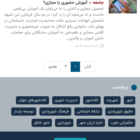
جامعه
آموزش حضوری یا مجازی؟
تحصیل مجازی و آنلاین را نه می‌توان یک آموزش بی‌نقص
دانست و نه می‌شود آن را رد کرد؛ در دو سال کرونایی این شیوه
تحصیلی ابهامات بسیاری مانند محدودیت اینترنت، نابسامانی در
پهنای باند، دشواری رفع اشکال به صورت غیرحضوری و مدیریت
کلاس مجازی و نظم‌دهی به آموزش مشکلاتی برای معلمان،
دانش آموزان و والدین…
۱۴۰۰-۱۰-۲۸ ۰۷:۴۹
قبلی
۱
۲
بعدی
برچسب
شهر
شهروند
کلانشهر
مدیریت شهری
کلانشهرهای جهان
حقوق شهروندی
نشاط اجتماعی
فرهنگ شهروندی
توسعه پایدار
حکمرانی خوب
اداره ارزان شهر
شهرداری
شهر خلاق