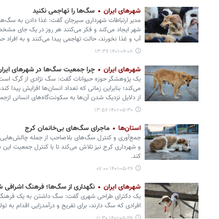
شهرهای ایران
سگ‌ها را تهاجمی نکنید
مدیر ارتباطات شهرداری سیرجان گفت: غذا دادن به سگ‌ها،
شهر ایجاد می‌کند و فکر می‌کنند هر روز در یک جای مشخص 
آب و غذا نخورند، حالت تهاجمی پیدا می‌کنند و به افراد حم
۱۴۰۱-۰۶-۰۸ ۱۳:۳۶
شهرهای ایران
چرا جمعیت سگ‌ها در شهرهای ایران
یک پژوهشگر حوزه حیوانات گفت: سگ نژادی از گرگ است ک
می‌کند؛ بنابراین زمانی که تعداد انسان‌ها افزایش پیدا ک
از دلایل نزدیک شدن آن‌ها به سکونت‌گاه‌های انسانی ازج
۱۴۰۱-۰۵-۳۰ ۱۳:۵۶
استان‌ها
ماجرای سگ‌های بی‌خانمان کرج
جمع‌آوری و کنترل سگ‌های بلاصاحب از جمله چالش‌هایی 
و شهرداری کرج نیز تلاش می‌کند تا با کنترل جمعیت این
کند.
۱۴۰۱-۰۵-۲۶ ۰۷:۰۰
شهرهای ایران
نگهداری از سگ‌ها؛ فرهنگ اشرافی ش
یک دکترای طراحی شهری گفت: سگ داشتن به یک فرهنگ 
افرادی که سگ دارند، برای تفریح و درآمدزایی اقدام به تول
۱۴۰۱-۰۵-۲۵ ۱۱:۳۰