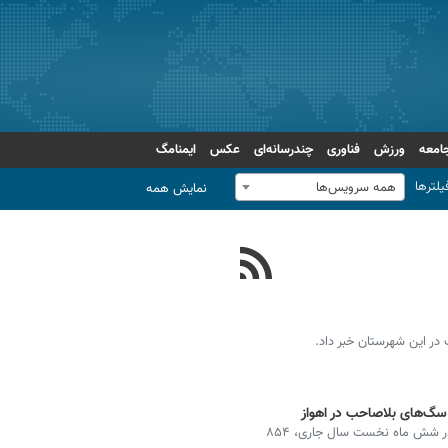
امعه
ورزش
فناوری
چندرسانه‌ای
عکس
ایمنامگ
یلترها
همه سرویس‌ها
نمایش همه
ر این شهرستان خبر داد.
مدیرعامل سازمان مدیریت پسماند شهرداری اهواز گفت: در شش ماه نخست سال جاری، ۸۵۴