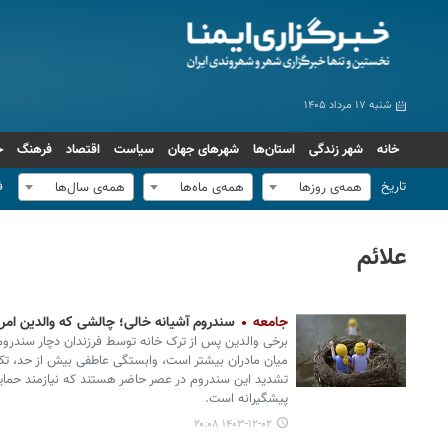
شنبه ۱۷ مرداد ۱۴۰۵
خانه
شهر زندگی
استان‌ها
شهرهای جهان
سیاست
اقتصاد
فرهنگ
ج
تاریخ
ف
همه‌ی روزها
همه‌ی ماه‌ها
همه‌ی سال‌ها
علائم
جامعه
سندروم آشیانه خالی؛ چالشی که والدین امرو
برخی والدین پس از ترک خانه توسط فرزندان دچار سندروم 
میان مادران بیشتر است، وابستگی عاطفی بیش از حد، تک‌
تشدید این سندروم در عصر حاضر هستند که نیازمند حمایت 
پیشگیرانه است.
۱۴۰۳-۱۲-۰۲ ۲۰:۰۸