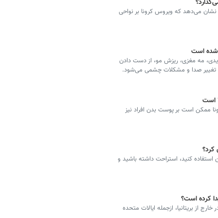
ی‌گذارد؟
حققان معتقدند که وزوز گوش ناشی از بیماری کووید-۱۹ نشان می‌دهد که ویروس کرونا بر نواحی
 شده است
 شامل انگشت پای کوویدی، مه مغزی، ریزش مو، از دست دادن
 تغییر صدا و مشکلات چشمی می‌شود.
نا ممکن است بر پوست بدن افراد نیز
 کرد؟
ن استفاده کنید، استراحت داشته باشید و
ون تعداد انگشت‌شماری از موارد ابتلا به زیرسویه XE در خارج از بریتانیا، ازجمله ایالات متحده