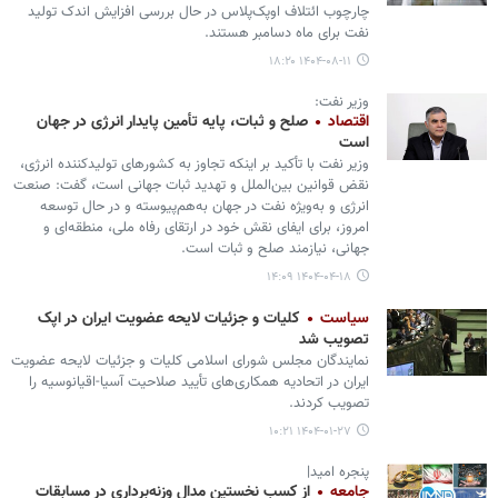
چارچوب ائتلاف اوپک‌پلاس در حال بررسی افزایش اندک تولید
نفت برای ماه دسامبر هستند.
۱۴۰۴-۰۸-۱۱ ۱۸:۲۰
وزیر نفت:
اقتصاد
صلح و ثبات، پایه تأمین پایدار انرژی در جهان
است
وزیر نفت با تأکید بر اینکه تجاوز به کشورهای تولیدکننده انرژی،
نقض قوانین بین‌الملل و تهدید ثبات جهانی است، گفت: صنعت
انرژی و به‌ویژه نفت در جهان به‌هم‌پیوسته و در حال توسعه
امروز، برای ایفای نقش خود در ارتقای رفاه ملی، منطقه‌ای و
جهانی، نیازمند صلح و ثبات است.
۱۴۰۴-۰۴-۱۸ ۱۴:۰۹
سیاست
کلیات و جزئیات لایحه عضویت ایران در اپک
تصویب شد
نمایندگان مجلس شورای اسلامی کلیات و جزئیات لایحه عضویت
ایران در اتحادیه همکاری‌های تأیید صلاحیت آسیا-اقیانوسیه را
تصویب کردند.
۱۴۰۴-۰۱-۲۷ ۱۰:۲۱
پنجره امید|
جامعه
از کسب نخستین مدال وزنه‌برداری در مسابقات