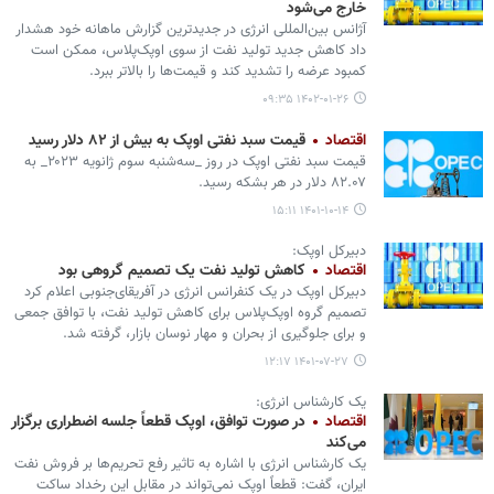
خارج می‌شود
آژانس بین‌المللی انرژی در جدیدترین گزارش ماهانه خود هشدار
داد کاهش جدید تولید نفت از سوی اوپک‌پلاس، ممکن است
کمبود عرضه را تشدید کند و قیمت‌ها را بالاتر ببرد.
۱۴۰۲-۰۱-۲۶ ۰۹:۳۵
اقتصاد
قیمت سبد نفتی اوپک به بیش از ۸۲ دلار رسید
قیمت سبد نفتی اوپک در روز _سه‌شنبه سوم ژانویه ۲۰۲۳_ به
۸۲.۰۷ دلار در هر بشکه رسید.
۱۴۰۱-۱۰-۱۴ ۱۵:۱۱
دبیرکل اوپک:
اقتصاد
کاهش تولید نفت یک تصمیم گروهی بود
دبیرکل اوپک در یک کنفرانس انرژی در آفریقای‌جنوبی اعلام کرد
تصمیم گروه اوپک‌پلاس برای کاهش تولید نفت، با توافق جمعی
و برای جلوگیری از بحران و مهار نوسان بازار، گرفته شد.
۱۴۰۱-۰۷-۲۷ ۱۲:۱۷
یک کارشناس انرژی:
اقتصاد
در صورت توافق، اوپک قطعاً جلسه اضطراری برگزار
می‌کند
یک کارشناس انرژی با اشاره به تاثیر رفع تحریم‌ها بر فروش نفت
ایران، گفت: قطعاً اوپک نمی‌تواند در مقابل این رخداد ساکت