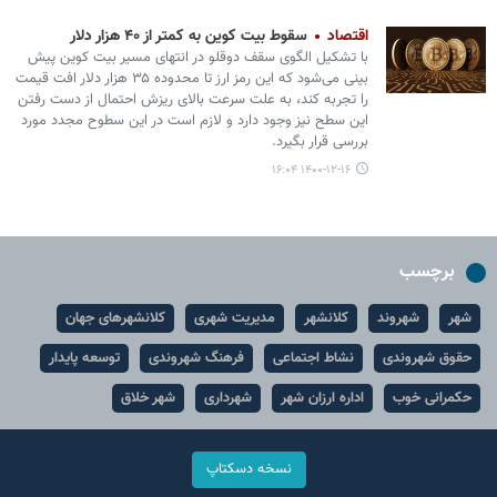
اقتصاد
سقوط بیت کوین به کمتر از ۴۰ هزار دلار
با تشکیل الگوی سقف دوقلو در انتهای مسیر بیت کوین پیش
بینی می‌شود که این رمز ارز تا محدوده ۳۵ هزار دلار افت قیمت
را تجربه کند، به علت سرعت بالای ریزش احتمال از دست رفتن
این سطح نیز وجود دارد و لازم است در این سطوح مجدد مورد
بررسی قرار بگیرد.
۱۴۰۰-۱۲-۱۶ ۱۶:۰۴
برچسب
شهر
شهروند
کلانشهر
مدیریت شهری
کلانشهرهای جهان
حقوق شهروندی
نشاط اجتماعی
فرهنگ شهروندی
توسعه پایدار
حکمرانی خوب
اداره ارزان شهر
شهرداری
شهر خلاق
نسخه دسکتاپ