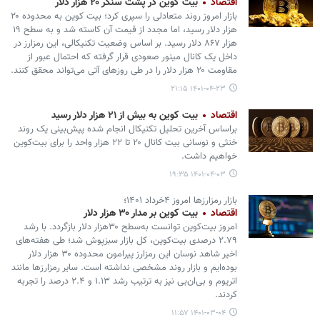
اقتصاد
بیت کوین در پشت سنگر ۲۰ هزار دلار
بازار امروز روند متعادلی را سپری کرد؛ بیت کوین به محدوده ۲۰
هزار دلار رسید، اما مجدد از قیمت آن کاسته شد و به سطح ۱۹
هزار ۸۶۷ دلار رسید. بر اساس وضعیت تکنیکالی، این رمزارز در
داخل یک کانال مینور صعودی قرار گرفته که احتمال عبور از
مقاومت ۲۰ هزار دلار را در طی روزهای آتی می‌تواند محقق کنند.
۱۴۰۱-۰۴-۲۳ ۲۱:۱۵
اقتصاد
بیت کوین به بیش از ۲۱ هزار دلار رسید
براساس آخرین تحلیل تکنیکال انجام شده پیش‌بینی یک روند
خنثی و نوسانی بیت کانال ۲۰ تا ۲۲ هزار واحد را برای بیت‌کوین
خواهیم داشت.
۱۴۰۱-۰۴-۰۳ ۱۹:۳۵
بازار رمزارزها امروز ۴خرداد ۱۴۰۱؛
اقتصاد
بیت کوین بر مدار ۳۰ هزار دلار
امروز بیت‌کوین توانست به‌سطح ۳۰هزار دلار بازگردد. با رشد
۲.۷۹ درصدی بیت‌کوین، کل بازار سبزپوش شد؛ طی هفته‌های
اخیر شاهد نوسان این رمزارز پیرامون محدوده ۳۰ هزار دلار
بوده‌ایم و بازار روند مشخصی نداشته است. سایر رمزارزها مانند
اتریوم و بی‌ان‌بی نیز به ترتیب رشد ۱.۱۳ و ۲.۴ درصد را تجربه
کردند.
۱۴۰۱-۰۳-۰۴ ۱۱:۵۷