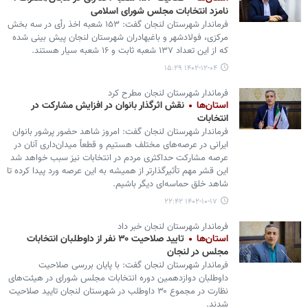
نامزد انتخابات مجلس شورای اسلامی
فرماندار شهرستان لنجان گفت: ۱۵۳ شعبه اخذ رأی در سه بخش
مرکزی، فولادشهر و باغبهادران شهرستان لنجان پیش بینی شده
که از این تعداد ۱۳۷ شعبه ثابت و ۱۶ شعبه سیار هستند.
۱۴۰۲-۱۲-۰۴ ۱۵:۲۹
فرماندار شهرستان لنجان مطرح کرد
استان‌ها
نقش اثرگذار بانوان در افزایش مشارکت در
انتخابات
فرماندار شهرستان لنجان گفت: امروز شاهد حضور پرشور بانوان
ایرانی در عرصه‌های مختلف هستیم و قطعاً میدان‌داری آنان در
عرصه مشارکت حداکثری مردم در انتخابات نیز سبب خواهد شد
این قشر مهم تأثیرگذارتر از همیشه به این عرصه ورد پیدا کرده تا
شاهد خلق حماسه‌ای دیگر باشیم.
۱۴۰۲-۱۰-۱۷ ۲۲:۴۲
فرماندار شهرستان لنجان خبر داد
استان‌ها
تایید صلاحیت ۳۰ نفر از داوطلبان انتخابات
مجلس در لنجان
فرماندار شهرستان لنجان گفت: با پایان بررسی صلاحیت
داوطلبان دوازدهمین دوره انتخابات مجلس شورای در هیئت‌های
نظارت در مجموع ۳۰ داوطلب در شهرستان لنجان تایید صلاحیت
شدند.