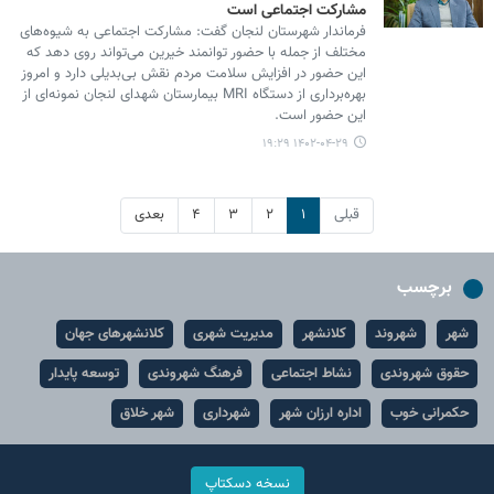
مشارکت اجتماعی است
فرماندار شهرستان لنجان گفت: مشارکت اجتماعی به شیوه‌های
مختلف از جمله با حضور توانمند خیرین می‌تواند روی دهد که
این حضور در افزایش سلامت مردم نقش بی‌بدیلی دارد و امروز
بهره‌برداری از دستگاه MRI بیمارستان شهدای لنجان نمونه‌ای از
این حضور است.
۱۴۰۲-۰۴-۲۹ ۱۹:۲۹
قبلی
۱
۲
۳
۴
بعدی
برچسب
شهر
شهروند
کلانشهر
مدیریت شهری
کلانشهرهای جهان
حقوق شهروندی
نشاط اجتماعی
فرهنگ شهروندی
توسعه پایدار
حکمرانی خوب
اداره ارزان شهر
شهرداری
شهر خلاق
نسخه دسکتاپ