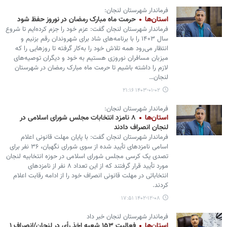
فرماندار شهرستان لنجان:
استان‌ها
حرمت ماه مبارک رمضان در نوروز حفظ شود
فرماندار شهرستان لنجان گفت: عزم خود را جزم کرده‌ایم تا شروع
سال ۱۴۰۳ را با برنامه‌های شاد برای شهروندان رقم بزنیم و
انتظار می‌رود همه تلاش خود را به‌کار گرفته تا روزهایی را که
میزبان مسافران نوروزی هستیم به خود و دیگران توصیه‌های
لازم را داشته باشیم تا حرمت ماه مبارک رمضان در شهرستان
لنجان…
۱۴۰۳-۰۱-۰۲ ۲۱:۱۶
فرماندار شهرستان لنجان:
استان‌ها
۸ نامزد انتخابات مجلس شورای اسلامی در
لنجان انصراف دادند
فرماندار شهرستان لنجان گفت: با پایان مهلت قانونی اعلام
اسامی نامزدهای تأیید شده از سوی شورای نگهبان، ۳۶ نفر برای
تصدی یک کرسی مجلس شورای اسلامی در حوزه انتخابیه لنجان
مورد تأیید قرار گرفتند که از این تعداد ۸ نفر از نامزدهای
انتخاباتی در مهلت قانونی انصراف خود را از ادامه رقابت اعلام
کردند.
۱۴۰۲-۱۲-۰۸ ۱۷:۵۱
فرماندار شهرستان لنجان خبر داد
استان‌ها
فعالیت ۱۵۳ شعبه اخذ رأی در لنجان/انصراف ۱