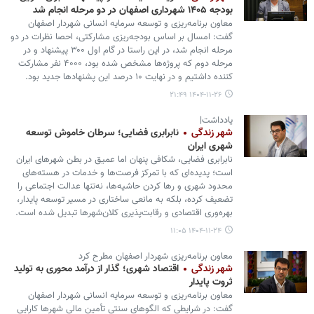
بودجه ۱۴۰۵ شهرداری اصفهان در دو مرحله انجام شد
معاون برنامه‌ریزی و توسعه سرمایه انسانی شهردار اصفهان
گفت: امسال بر اساس بودجه‌ریزی مشارکتی، احصا نظرات در دو
مرحله انجام شد، در این راستا در گام اول ۳۰۰ پیشنهاد و در
مرحله دوم که پروژه‌ها مشخص شده بود، ۴۰۰۰ نفر مشارکت
کننده داشتیم و در نهایت ۱۰ درصد این پشنهادها جدید بود.
۱۴۰۴-۱۱-۲۶ ۲۱:۴۹
یادداشت|
شهر زندگی
نابرابری فضایی؛ سرطان خاموش توسعه
شهری ایران
نابرابری فضایی، شکافی پنهان اما عمیق در بطن شهرهای ایران
است؛ پدیده‌ای که با تمرکز فرصت‌ها و خدمات در هسته‌های
محدود شهری و رها کردن حاشیه‌ها، نه‌تنها عدالت اجتماعی را
تضعیف کرده، بلکه به مانعی ساختاری در مسیر توسعه پایدار،
بهره‌وری اقتصادی و رقابت‌پذیری کلان‌شهرها تبدیل شده است.
۱۴۰۴-۱۱-۲۴ ۱۱:۰۵
معاون برنامه‌ریزی شهردار اصفهان مطرح کرد
شهر زندگی
اقتصاد شهری؛ گذار از درآمد محوری به تولید
ثروت پایدار
معاون برنامه‌ریزی و توسعه سرمایه انسانی شهردار اصفهان
گفت: در شرایطی که الگوهای سنتی تأمین مالی شهرها کارایی