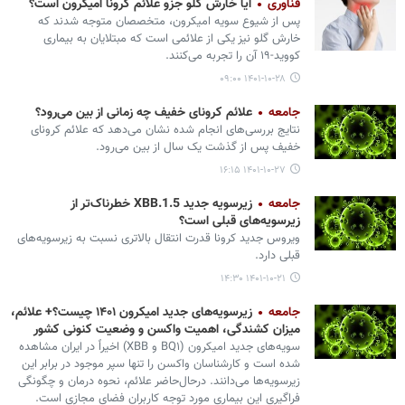
فناوری
آیا خارش گلو جزو علائم کرونا امیکرون است؟
پس از شیوع سویه امیکرون، متخصصان متوجه شدند که
خارش گلو نیز یکی از علائمی است که مبتلایان به بیماری
کووید-۱۹ آن را تجربه می‌کنند.
۱۴۰۱-۱۰-۲۸ ۰۹:۰۰
جامعه
علائم کرونای خفیف چه زمانی از بین می‌رود؟
نتایج بررسی‌های انجام شده نشان می‌دهد که علائم کرونای
خفیف پس از گذشت یک سال از بین می‌رود.
۱۴۰۱-۱۰-۲۷ ۱۶:۱۵
جامعه
زیرسویه جدید XBB.1.5 خطرناک‌تر از
زیرسویه‌های قبلی است؟
ویروس جدید کرونا قدرت انتقال بالاتری نسبت به زیرسویه‌های
قبلی دارد.
۱۴۰۱-۱۰-۲۱ ۱۴:۳۰
جامعه
زیرسویه‌های جدید امیکرون ۱۴۰۱ چیست؟+ علائم،
میزان کشندگی، اهمیت واکسن و وضعیت کنونی کشور
سویه‌های جدید امیکرون (BQ۱ و XBB) اخیراً در ایران مشاهده
شده است و کارشناسان واکسن را تنها سپر موجود در برابر این
زیرسویه‌ها می‌دانند. درحال‌حاضر علائم، نحوه درمان و چگونگی
فراگیری این بیماری مورد توجه کاربران فضای مجازی است.