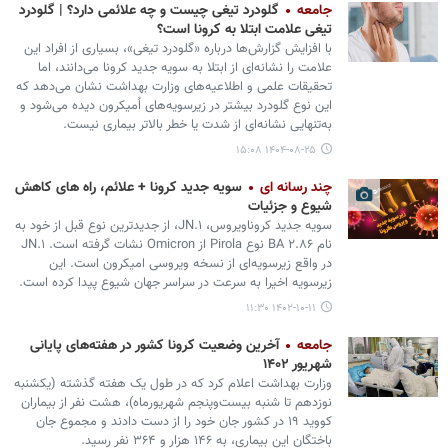
جامعه
گلودرد تیغی چیست و چه علائمی دارد؟ | گلودرد
تیغی علامت ابتلا به کرونا است؟
با افزایش گزارش‌ها درباره «گلودرد تیغی»، بسیاری از افراد این
علامت را نشانه‌ای از ابتلا به سویه جدید کرونا می‌دانند، اما
تحقیقات علمی و اطلاعیه‌های وزارت بهداشت نشان می‌دهد که
این نوع گلودرد بیشتر در زیرسویه‌های اُمیکرون دیده می‌شود و
به‌تنهایی نشانه‌ای از شدت یا خطر بالاتر بیماری نیست.
۱۴۰۴-۰۸-۲۵ ۱۵:۰۸
چند رسانه ای
سویه جدید کرونا + علائم، راه های کاهش
شیوع و جزئیات
سویه جدید کروناویروس، JN.۱، از جدیدترین نوع قبل از خود به
نام BA ۲.۸۶ نوع Pirola از Omicron نشات گرفته است. JN.۱
در واقع زیرسویه‌ای از نسخه ویروسی امیکرون است. این
زیرسویه اخیرا به سرعت در سراسر جهان شیوع پیدا کرده است.
۱۴۰۲-۱۰-۱۱ ۱۱:۳۰
جامعه
آخرین وضعیت کرونا کشور در هفته‌های پایانی
شهریور ۱۴۰۲
وزارت بهداشت اعلام کرد که در طول یک هفته گذشته (یکشنبه
نوزدهم تا شنبه بیست‌وپنجم شهریورماه)، هشت نفر از بیماران
کووید ۱۹ در کشور جان خود را از دست دادند و مجموع جان
باختگان این بیماری، به ۱۴۶ هزار و ۳۶۴ نفر رسید.