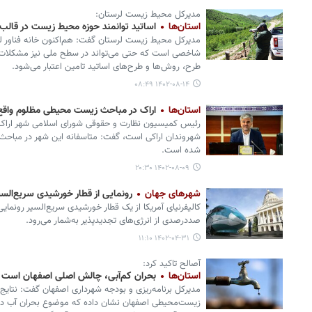
مدیرکل محیط زیست لرستان:
استان‌ها
اساتید توانمند حوزه محیط زیست در قالب 
مدیرکل محیط زیست لرستان گفت: هم‌اکنون خانه فناور ل
شاخصی است که حتی می‌تواند در سطح ملی نیز مشکلات ز
طرح، روش‌ها و طرح‌های اساتید تامین اعتبار می‌شود.
۱۴۰۲-۰۸-۱۴ ۰۸:۴۹
استان‌ها
اراک در مباحث زیست محیطی مظلوم واق
رئیس کمیسیون نظارت و حقوقی شورای اسلامی شهر اراک با
شهروندان اراکی است، گفت: متاسفانه این شهر در مبا
شده است.
۱۴۰۲-۰۸-۰۹ ۲۰:۳۰
شهرهای جهان
رونمایی از قطار خورشیدی سریع‌السیر
کالیفرنیای آمریکا از یک قطار خورشیدی سریع‌السیر رونما
صددرصدی از انرژی‌های تجدیدپذیر به‌شمار می‌رود.
۱۴۰۲-۰۴-۳۱ ۱۱:۱۰
آصالح تاکید کرد:
استان‌ها
بحران کم‌آبی، چالش اصلی اصفهان است
مدیرکل برنامه‌ریزی و بودجه شهرداری اصفهان گفت: نتایج
زیست‌محیطی اصفهان نشان داده که موضوع بحران آب در 