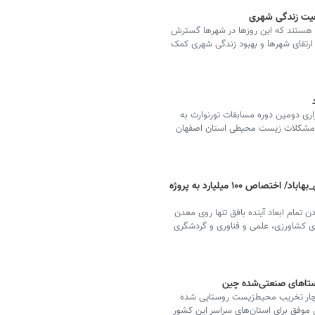
فیت زندگی شهری
 هستند که این روزها در شهرها گسترش
ه ارتقای شهرها و بهبود زندگی شهری کمک
 اژه ای ۲ دوره دوم از برگزاری دومین دوره مسابقات تورنوارث به
ه با مشکلات زیست محیطی استان اصفهان
اخذ ماده ۲۳ برای دوبانده شدن جاده بافق_بهاباد/ اختصاص ۱۰۰ میلیارد به پروژه
دن تمام ابعاد آینده بافق تنها روی معدن
کشاورزی، علمی و فناوری و گردشگری
وستاهای صنعتی‌شده چین
دچار تخریب محیط‌زیست روستایی شده
یی موفق برای استان‌های سراسر این کشور