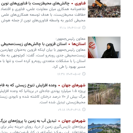
فناوری
چالش‌های محیط‌زیست با فناوری‌های نوین 
تفاهم‌نامه همکاری میان معاونت علمی، فناوری و اقتصاد 
حفاظت محیط‌زیست، با هدف توسعه همکاری‌های علمی و ف
محیطی کشور به واسطه فناوری‌های نوین از جمله هوش 
۱۴۰۴-۱۱-۰۷ ۲۱:۱۰
معاون رئیس‌جمهور:
استان‌ها
استان قزوین با چالش‌های زیست‌محیطی ج
معاون رئیس‌جمهور با بیان اینکه قزوین به‌عنوان چهارمی
زیست‌محیطی جدی روبه‌رو است، گفت: کم‌توجهی به ملا
استان را با مشکلات متعددی روبه‌رو کرده است و تنها با
مسیر بهبود را طی کرد.
۱۴۰۴-۰۵-۰۷ ۱۶:۳۸
شهرهای جهان
وعده افزایش تنوع زیستی که به فا
مرگ بیش از ۷۰ درصد درختان کاشته شده و نابودی
محیط‌زیستی تبدیل شده است.
۱۴۰۴-۰۴-۱۸ ۰۹:۱۸
شهرهای جهان
تبدیل آب به زمین با پروژه‌های بزر
پروژه‌های بازپس‌گیری زمین از دریا، رویای دیرینه بشر ب
ساخته‌اند. این رویکرد نوآورانه، در کنار فرصت‌های بی‌بد