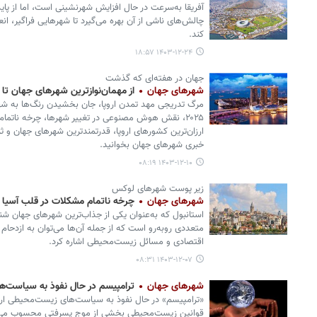
آفریقا به‌سرعت در حال افزایش شهرنشینی است، اما از پایدا
چالش‌های ناشی از آن بهره می‌گیرد تا شهرهایی فراگیر، ا
کند.
۱۴۰۳-۱۲-۲۴ ۱۸:۵۷
جهان در هفته‌ای که گذشت
شهرهای جهان
از مهمان‌نوازترین شهرهای جهان ت
مرگ تدریجی مهد تمدن اروپا، جان‌ بخشیدن رنگ‌ها به شه
۲۰۲۵، نقش هوش مصنوعی در تغییر شهرها، چرخه ناتمام 
ارزان‌ترین کشورهای اروپا، قدرتمندترین شهرهای جهان و ث
خبری شهرهای جهان بخوانید.
۱۴۰۳-۱۲-۱۰ ۰۸:۱۹
زیر پوست شهرهای لوکس
شهرهای جهان
چرخه ناتمام مشکلات در قلب آسیا و 
استانبول که به‌عنوان یکی از جذاب‌ترین شهرهای جهان شن
متعددی روبه‌رو است که از جمله آن‌ها می‌توان به ازدحام
اقتصادی و مسائل زیست‌محیطی اشاره کرد.
۱۴۰۳-۱۲-۰۷ ۰۸:۳۱
شهرهای جهان
ترامپیسم در حال نفوذ به سیاست‌ه
«ترامپیسم» در حال نفوذ به سیاست‌های زیست‌محیطی اروپ
قوانین زیست‌محیطی بخشی از موج پسرفتی محسوب می‌ش