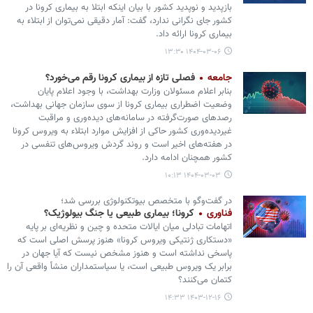
بازپدید و نوپدید کشور با بیان اینکه ابتلا به بیماری کرونا در
کشور جای نگرانی ندارد، گفت: آمار دقیقی نمی‌توان از ابتلاء به
بیماری کرونا ارائه داد.
۱۴۰۴-۰۳-۰۶ ۱۳:۳۰
جامعه
فصلی تازه از بیماری کرونا رقم می‌خورد؟
بنابر اعلام مسئولان وزارت بهداشت، با وجود اعلام پایان
وضعیت اضطراری بیماری کرونا از سوی سازمان جهانی بهداشت،
رصدهای صورت‌گرفته در سامانه‌های دیده‌وری و مراقبت
غیردیده‌وری کشور حاکی از افزایش موارد ابتلاء به ویروس کرونا
در هفته‌های اخیر است و روند گردش ویروس‌های تنفسی در
کشور همچنان ادامه دارد.
۱۴۰۴-۰۳-۰۳ ۱۰:۱۳
در گفت‌وگو با متخصص بیوتکنولوژی بررسی شد؛
فناوری
کرونا؛ بیماری طبیعی یا جنگ بیولوژیک؟
اتهامات تبادلی میان ایالات متحده و چین و نظریه‌ای بر پایه‌
«دستکاری ژنتیکی ویروس کرونا» هنوز پرسش اصلی است که
پاسخی نداشته است و هنوز مشخص نیست که آیا جهان در
برابر یک ویروس طبیعی است، یا سیاستمداران منشأ واقعی آن را
کتمان می‌کنند؟
۱۴۰۳-۱۲-۱۶ ۱۴:۳۳