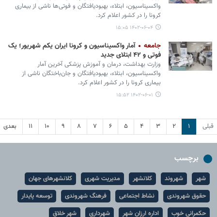
واکسیناسیون، ابتلاء، بهبودیافتگان و فوتی‌ها ناشی از بیماری
کرونا را در کشور اعلام کرد.
۱۴۰۲-۰۶-۰۴ ۱۵:۰۵
جامعه
آمار واکسیناسیون و کرونا ایران یکم شهریور؛ یک
فوتی و ۴۲ ابتلای جدید
وزارت بهداشت، درمان و آموزش پزشکی آخرین آمار
واکسیناسیون، ابتلاء، بهبودیافتگان و جان‌باختگان ناشی از
بیماری کرونا را در کشور اعلام کرد.
۱۴۰۲-۰۶-۰۱ ۱۵:۵۲
قبلی
۱
۲
۳
۴
۵
۶
۷
۸
۹
۱۰
۱۱
بعدی
برچسب
شهر
شهروند
کلانشهر
مدیریت شهری
کلانشهرهای جهان
حقوق شهروندی
نشاط اجتماعی
فرهنگ شهروندی
توسعه پایدار
حکمرانی خوب
اداره ارزان شهر
شهرداری
شهر خلاق