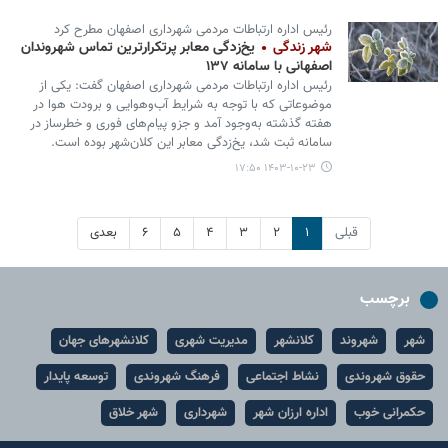
رئیس اداره ارتباطات مردمی شهرداری اصفهان مطرح کرد
شهر زندگی
یخ‌زدگی معابر پرتکرارترین تماس شهروندان
اصفهانی با سامانه ۱۳۷
رئیس اداره ارتباطات مردمی شهرداری اصفهان گفت: یکی از
موضوعاتی که با توجه به شرایط آب‌وهوایی و برودت هوا در
هفته گذشته به‌وجود آمد و جزو پیام‌های فوری و خطرساز در
سامانه ثبت شد، یخ‌زدگی معابر این کلان‌شهر بوده است.
۱۴۰۳-۱۰-۲۳ ۱۷:۵۰
قبلی
۱
۲
۳
۴
۵
۶
بعدی
برچسب
شهر
شهروند
کلانشهر
مدیریت شهری
کلانشهرهای جهان
حقوق شهروندی
نشاط اجتماعی
فرهنگ شهروندی
توسعه پایدار
حکمرانی خوب
اداره ارزان شهر
شهرداری
شهر خلاق