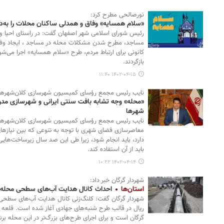
نورصالحی مطرح کرد:
«سلام همسایه» وفاق و همدلی ساکنان محلات را به‌دن
رئیس شورای اسلامی شهر اصفهان گفت: در راستای احیا و
مساجد، مطرح شدن مشکلات محله در مساجد ، ایجاد وفاق
کانونی برای ارتباط مردم، طرح «سلام همسایه» اجرا می‌
بازگردند.
۱۴۰۲-۰۴-۱۵ ۱۱:۴۰
نایب رئیس مجمع رؤسای کمیسیون شهرسازی کلان‌شهرها و
«محله» وجه تشابه بافت سنتی ایرانی و شهرسازی مدر
شهرها
نایب رئیس مجمع رؤسای کمیسیون شهرسازی کلان‌شهرها و
معاصرسازی فضای شهری با توجه به تنوعی که بین نیازه
دارد، باید انجام شود، زیرا طی این صد سال زیرساخت‌هایی
باید از آن استفاده کند.
۱۴۰۲-۰۴-۱۴ ۱۰:۲۲
شهردار گرگان خبر داد:
استان‌ها
احداث کانال هدایت آب‌های سطحی محله
ریال در قالب طرح شنبه‌های جهادی آغاز شده است. قلعه 
گرگان است و برای اجرای طرح‌های بزرگ‌تر در این محله برنام