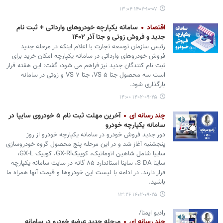
۱۴۰۲-۱۰-۰۷ ۱۳:۰۴
اقتصاد
سامانه یکپارچه خودروهای وارداتی + ثبت نام
جدید و فروش زوتی و جتا آذر ۱۴۰۲
رئیس سازمان توسعه تجارت با اعلام اینکه در مرحله جدید
فروش خودروهای وارداتی در سامانه یکپارچه امکان خرید برای
ثبت نام کنندگان جدید نیز فراهم می شود، گفت: این هفته قرار
است سه محصول جتا VS ۵، جتا VS ۷ و زوتی در سامانه
بارگذاری شود.
۱۴۰۲-۰۹-۲۵ ۱۴:۰۰
چند رسانه ای
آخرین مهلت ثبت نام ۵ خودروی سایپا در
سامانه یکپارچه خودرو
دور جدید فروش خودرو در سامانه یکپارچه خودرو از روز
پنجشنبه آغاز شد و در این مرحله پنج محصول گروه خودروسازی
سایپا شامل شاهین اتوماتیک، کوییکGX-Rl، کوییک GX-L،
ساینا S DA، ساینا استاندارد ٨۵ گانه در سایت سامانه یکپارچه
قرار دارند. در ادامه با لیست این خودروها و قیمت آنها همراه ما
باشید.
۱۴۰۲-۰۹-۲۵ ۱۳:۲۶
رادیو ایمنا/
چند رسانه ای
مرحله جدید عرضه خودرو در سامانه