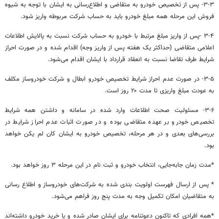
۳-۳- پس از تخصیص خودرو به متقاضی و اطلاع‌رسانی به ایشان با توجه به شیوه
فروش این مرحله همه مبلغ خودرو باید به حساب شرکت مربوطه واریز شود.
۳-۴ -پس از واریز مبلغ مرتبط با خودرو به حساب شرکت نسبت به پالایش اطلاعات
اعلامی متقاضی (حداکثر یک هفته پس از واریز وجه) اقدام شده و در صورت احراز
شرایط طرف تقاضا نسبت به انعقاد قرارداد با ایشان اقدام می‌شود.
۳-۵- در صورت عدم احراز شرایط تخصیص خودرو ابطال و شرکت خودروساز مکلف
به عودت مبلغ واریزی تا مدت ۲۰ روز است.
۳-۶- مسئولیت صحت اطلاعات وارد شده در سامانه و داشتن همه شرایط
تخصیص خودرو بر عهده متقاضی بوده و در صورت اثبات عدم احراز شرایط در
بررسی‌های بعدی و در هر مرحله، تخصیص خودرو به ایشان
کان
لم
یکن
خواهد
بود.
*مدت زمان جابه‌جایی، انتخاب خودرو و ثبت نام در این مرحله ۳ روز خواهد بود.
* پس از ارسال فهرست اولویت بندی شده به شرکت‌های خودروساز و اطلاع رسانی
به متقاضیان امکان تکمیل وجه به مدت پنج روز فراهم می‌شود.
*همه افرادی که تاکنون دعوتنامه برای ایشان صادر شده و یا خرید خودرو داشته‌اند