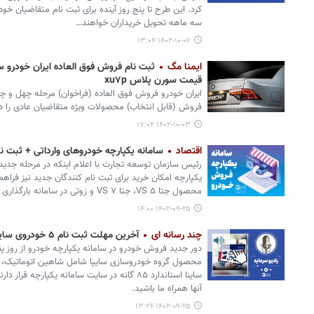
کرد. این طرح تا پنج روز آینده برای ثبت نام متقاضیان خ
سه ماهه تحویل خریداران خواهند…
۱۴۰۲-۱۰-۰۷ ۱۳:۰۴
ایمنا مگ
قیمت سورن پلاس xu۷p
ایران خودرو فروش فوق العاده (فراخوان) مرحله چهل و چه
فروش (قابل انتخاب) محصولات ویژه متقاضیان عادی را در دی ۱۴۰۲ آغا
۱۴۰۲-۱۰-۰۳ ۱۷:۰۲
اقتصاد
سامانه یکپارچه خودروهای وارداتی + ثبت نام 
رئیس سازمان توسعه تجارت با اعلام اینکه در مرحله جدید
یکپارچه امکان خرید برای ثبت نام کنندگان جدید نیز فرا
محصول جتا VS ۵، جتا VS ۷ و زوتی در سامانه بارگذاری شود.
۱۴۰۲-۰۹-۲۵ ۱۴:۰۰
چند رسانه ای
آخرین مهلت ثبت نام ۵ خودروی سایپا در سامانه یکپارچه خودرو
دور جدید فروش خودرو در سامانه یکپارچه خودرو از روز پن
ساینا استاندارد ٨۵ گانه در سایت سامانه یکپارچ
آنها همراه ما باشید.
۱۴۰۲-۰۹-۲۵ ۱۳:۲۶