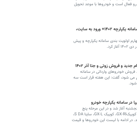
ودرو فعال است و خودروها با موعد تحویل
ثبت نام فروش فوق العاده ایران خودرو سامانه یکپارچه ۱۴۰۲+ ورود به سایت،
ارم اولویت بندی سامانه یکپارچه و پیش
ز کرد.
جدید و فروش زوتی و جتا آذر ۱۴۰۲
 فروش خودروهای وارداتی در سامانه
هم می شود، گفت: این هفته قرار است سه
جشنبه آغاز شد و در این مرحله پنج
محصول گروه خودروسازی سایپا شامل شاهین اتوماتیک، کوییکGX-Rl، کوییک GX-L، ساینا S DA،
ه قرار دارند. در ادامه با لیست این خودروها و قیمت