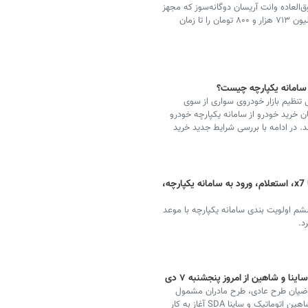
‌العاده وانت آریسان دوگانه‌سوز که مجهز
به استانداردهای ۸۵گانه است را با قیمت مصوب ۴۱۳ میلیون ۷۱۳ هزار و ۸۰۰ تومان را تا زمان
 تنظیم بازار خودروی سواری از سوی
 خرید خودرو از سامانه یکپارچه خودرو
باشند. در ادامه با بررسی شرایط جدید خرید
ثبت نام ایران خودرو ۱۴۰۲ + قیمت هایما x7، استعلام، ورود به سامانه یکپارچه،
شم اولویت بندی سامانه یکپارچه با موعد
ینا و شاهین از امروز پنجشنبه ۷ دی
پنجشنبه ۷ دی ماه برای متقاضیان طرح عادی، طرح مادران مشمول
جوانی جمعیت و طرح خودروهای فرسوده با دو خودروی شاهین اتوماتیک و ساینا SDA آغاز به کار