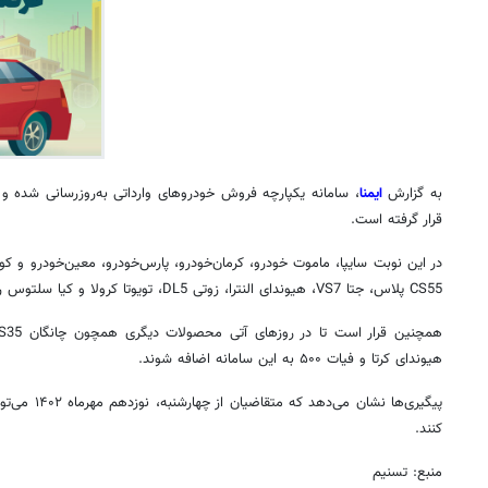
به گزارش
ایمنا
، سامانه یکپارچه فروش خودروهای وارداتی به‌روزرسانی شده
قرار گرفته است.
در این نوبت سایپا، ماموت خودرو، کرمان‌خودرو، پارس‌خودرو، معین‌خودرو و کو
CS55 پلاس،
جتا
VS7، هیوندای
النترا
،
زوتی
DL5، تویوتا کرولا و کیا
سلتوس
را
همچنین قرار است تا در روزهای آتی محصولات دیگری همچون چانگان CS35 پلاس، هیوندای
هیوندای
کرتا
و فیات ۵۰۰ به این سامانه اضافه شوند.
پیگیری‌ها نشان می‌دهد که متقاضیان از چهارشنبه، نوزدهم مهرماه
۱۴۰۲
می‌توا
کنند.
منبع: تسنیم