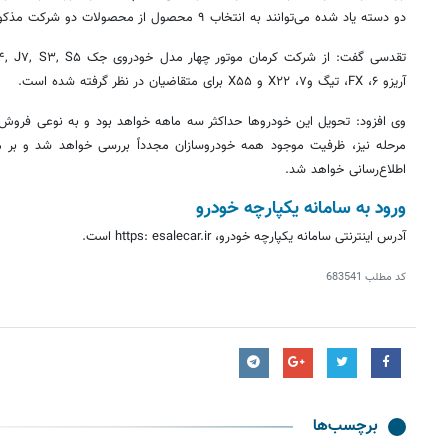
دو دسته یاد شده می‌توانند به انتخاب ۹ محصول از محصولات دو شرکت مذکور بپردازند.
تقدسی گفت: از شرکت کرمان موتور چهار مدل خودروی جک J۴, J۷, S۳, S۵ و از شرکت مدیران‌خودرو پنج خودروی
آریزو
۶، FX،
تیگ
و۷، X۲۲ و X۵۵ برای متقاضیان در نظر گرفته شده است.
وی افزود: تحویل این خودروها حداکثر سه ماهه خواهد بود و به نوعی فروش
مرحله نیز، ظرفیت موجود همه خودروسازان مجدداً بررسی خواهد شد و بر مب
اطلاع‌رسانی خواهد شد.
ورود به سامانه یکپارچه خودرو
آدرس اینترنتی سامانه یکپارچه خودرو، https: esalecar.ir است.
کد مطلب
683541
برچسب‌ها