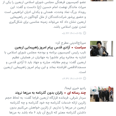
عضو کمیسیون فرهنگی مجلس شورای اسلامی اربعین را یکی از
میراث ماندگار نهضت امام حسین (ع) دانست و گفت: این
رویداد بزرگ نماد وحدت، همدلی و یکدلی ادیان ابراهیمی است
و حضور پرشور شرکت‌کنندگان از ملل گوناگون در راهپیمایی
اربعین نشان داد که می‌تواند زمینه مناسبی برای شکل‌گیری
تمدن نوین اسلامی باشد.
۱۴۰۱-۰۶-۲۵ ۰۵:۴۴
میرتاج‌الدینی مطرح کرد:
سیاست
آزادی قدس پیام امروز راهپیمایی اربعین
نایب رئیس کمیسیون برنامه و بودجه مجلس شورای اسلامی با
اشاره به مخابره پیام عاشورا به جهانیان در همایش عظیم
اربعین گفت: پرچم مقابله، مبارزه و جهاد باید تا آزادی قدس و
مسجدالاقصی افراشته بماند و این پیام امروز راهپیمایی اربعین
است.
۱۴۰۱-۰۶-۲۴ ۰۴:۴۹
رادیو خبری ایمنا/
چند رسانه ای
زائران بدون گذرنامه‌ به مرزها نروند
سردار شرفی، فرمانده قرارگاه اربعین فراجا گفت: به لحاظ حجم
زائرین ارائه خدمات گذرنامه چه خود گذرنامه و چه گذرنامه
اربعین در مرزها را نداریم. از زائرین خواهش می‌کنیم بدون
داشتن گذرنامه معتبر که تاریخ آن باید ۶ ماه باشد به مرزها