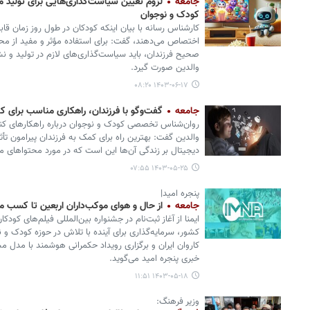
جامعه
لزوم تعیین سیاست‌گذاری‌هایی برای تولید م
کودک و نوجوان
کارشناس رسانه با بیان اینکه کودکان در طول روز زمان قابل
اختصاص می‌دهند، گفت: برای استفاده مؤثر و مفید از مح
صحیح فرزندان، باید سیاست‌گذاری‌های لازم در تولید و ن
والدین صورت گیرد.
۱۴۰۳-۰۶-۱۷ ۰۸:۲۰
جامعه
گفت‌وگو با فرزندان، راهکاری مناسب برای ک
روان‌شناس تخصصی کودک و نوجوان درباره راهکارهای کن
والدین گفت: بهترین راه برای کمک به فرزندان پیرامون تأثی
دیجیتال بر زندگی آن‌ها این است که در مورد محتواهای م
۱۴۰۳-۰۵-۲۵ ۰۷:۵۵
پنجره امید|
جامعه
از حال و هوای موکب‌داران اربعین تا کسب مد
ایمنا از آغاز ثبت‌نام در جشنواره بین‌المللی فیلم‌های کود
کشور، سرمایه‌گذاری برای آینده با تلاش در حوزه کودک و 
کاروان ایران و برگزاری رویداد حکمرانی هوشمند با مد
خبری پنجره امید می‌گوید.
۱۴۰۳-۰۵-۱۸ ۱۱:۵۱
وزیر فرهنگ: