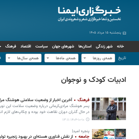
پنجشنبه ۱۵ مرداد ۱۴۰۵
خانه
شهر زندگی
استان‌ها
شهرهای جهان
سیاست
اقتصاد
فرهنگ
ج
تاریخ
ف
همه‌ی روزها
همه‌ی ماه‌ها
همه‌ی سال‌ها
ادبیات کودک و نوجوان
فرهنگ
آخرین اخبار از وضعیت سلامتی هوشنگ مراد
پسر هوشنگ مرادی‌کرمانی درباره وضعیت سلامت این نویس
در حال گذران دوران نقاهت خود بوده و چکاپ‌های لازم ا
۱۴۰۴-۱۰-۱۰ ۱۳:۱۱
پنجره امید|
جامعه
از نقش فناوری هسته‌ای در بهبود زنجیره تو