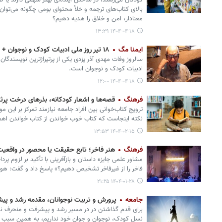
کودکان می‌رسند، در ساختن آینده‌ای بهتر سهمی دارند یا صر
بالای کتاب‌های ترجمه و خلأ محتوای بومی چگونه می‌توان
معنادار، امن و خلاق را هدیه دهیم؟
۱۴۰۴-۰۴-۱۸ ۱۳:۲۹
ایمنا مگ
۱۸ تیر روز ملی ادبیات کودک و نوجوان + بیوگرافی مهدی آذر یزدی
سالروز وفات مهدی آذر یزدی یکی از پرتیراژترین نویسندگان 
ادبیات کودک و نوجوان است.
۱۴۰۴-۰۴-۱۸ ۱۲:۰۰
فرهنگ
قصه‌ها و اشعار کودکانه، بذرهای‌ درخت پرثم
ترویج کتاب‌خوانی بین افراد جامعه نیازمند تمرکز بر این
نکته اینجاست که کتاب خوب خواندن از کتاب خواندن اهمیت
۱۴۰۴-۰۲-۱۵ ۱۳:۵۳
فرهنگ
هنر فاخر؛ تابع حقیقت یا محصور در واقعیت
مشاور علمی جایزه داستان و بازآفرینی با تأکید بر لزوم پ
فاخر را از غیرفاخر تشخیص دهیم؟» پاسخ داد و گفت: هویت
۱۴۰۴-۰۱-۲۸ ۲۱:۲۵
جامعه
پرورش و تربیت نوجوانان، مقدمه رشد و پی
برای قدم گذاشتن در در مسیر رشد و پیشرفت و منحرف نشد
نسل کودک، نوجوان و جوان خود نداریم، به همین سبب ن