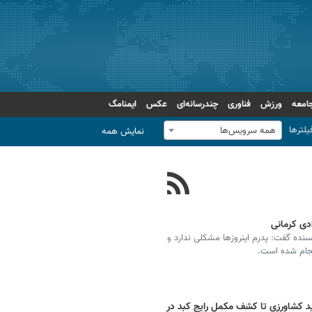
امعه
ورزش
فناوری
چندرسانه‌ای
عکس
ایمنامگ
یلترها
همه سرویس‌ها
نمایش همه
ی‌ کرمانی
نده گفت: پدرم اینروزها مشکلی ندارد و
نجام شده است.
لید کشاورزی تا کشف مکمل رایج کبد در