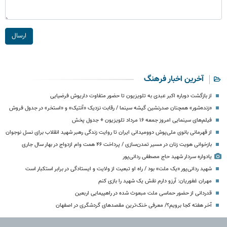
ارسال
آخرین اخبار فرهنگ
از بازگشت دوباره اکبر عبدی به تلویزیون تا حضور متفاوت داریوش فرضیایی
«زنده‌شور» همچنان صدرنشین گیشه سینما / رقابت نزدیک «آنتیک» و «استخر» در جدول فروش
فیلم‌های سینمایی امروز جمعه ۱۶ مرداد تلویزیون + جدول پخش
از قهرمانی بانوی ملی‌پوش دوومیدانی ایران تا روایت زندگی رهبر شهید انقلاب برای نسل نوجوان
بازخوانی هویت زنان در مسیر تمدن‌سازی / پرداخت ۴۶ همت وام ازدواج در بهار سال جاری
یادواره سردار شهید حاج مصطفی ردانی‌پور
شهید ردانی‌پور «یک ملت» بود / راه او تبعیت از ولایت و ایستادگی در برابر استکبار است
مهران غفوریان: آرزو دارم نقش یک شهید را بازی کنم
قدردانی از حضور حماسی ملت مبعوث شده در راهپیمایی اربعین
آخر هفته کجا برویم؟/ معرفی خنک‌ترین مقصدهای گردشگری در اصفهان