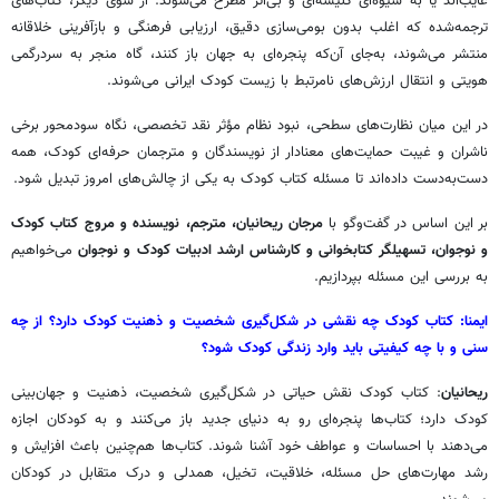
غایب‌اند یا به شیوه‌ای کلیشه‌ای و بی‌اثر مطرح می‌شوند. از سوی دیگر، کتاب‌های
ترجمه‌شده که اغلب بدون بومی‌سازی دقیق، ارزیابی فرهنگی و بازآفرینی خلاقانه
منتشر می‌شوند، به‌جای آن‌که پنجره‌ای به جهان باز کنند، گاه منجر به سردرگمی
هویتی و انتقال ارزش‌های نامرتبط با زیست کودک ایرانی می‌شوند.
در این میان نظارت‌های سطحی، نبود نظام مؤثر نقد تخصصی، نگاه سودمحور برخی
ناشران و غیبت حمایت‌های معنادار از نویسندگان و مترجمان حرفه‌ای کودک، همه
دست‌به‌دست داده‌اند تا مسئله کتاب کودک به یکی از چالش‌های امروز تبدیل شود.
بر این اساس در گفت‌وگو با
مرجان
ریحانیان، مترجم، نویسنده و مروج کتاب کودک
و نوجوان، تسهیلگر کتابخوانی و کارشناس ارشد ادبیات کودک و نوجوان
می‌خواهیم
به بررسی این مسئله بپردازیم.
ایمنا
: کتاب کودک چه نقشی در شکل‌گیری شخصیت و ذهنیت کودک دارد؟ از چه
سنی و با چه کیفیتی باید وارد زندگی کودک شود؟
ریحانیان
: کتاب کودک نقش حیاتی در شکل‌گیری شخصیت، ذهنیت و جهان‌بینی
کودک دارد؛ کتاب‌ها پنجره‌ای رو به دنیای جدید باز می‌کنند و به کودکان اجازه
می‌دهند با احساسات و عواطف خود آشنا شوند. کتاب‌ها هم‌چنین باعث افزایش و
رشد مهارت‌های حل مسئله، خلاقیت، تخیل، همدلی و درک متقابل در کودکان