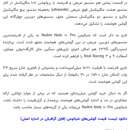
در قسمت پشتی هم سنسور عریض و قدرتمند با رزولوشن ۱۰۸ مگاپیکسل در کنار
سنسور هشت مگاپیکسل فوق عریض (ultrawide) به‌همراه سنسور پنج مگاپیکسل
ماکرو و سنسور دو مگاپیکسل سنجش عمق، سنسورهای دوربین چهارگانه این
گوشی هوشمند را تشکیل می‌دهند.
لازم به ذکر است که شیائومی Redmi Note ۱۰ Pro به یکی از قدرتمندترین
سنسورهای دوربین عریض در بین گوشی‌های هوشمند مجهز شده است. پردازنده
اسنپدراگون ۷۳۲G هم امکان اجرای بازی‌های سنگین مثل کال‌آف‌دیوتی موبایل،
آسفالت ۹ و Real Racing ۳ را فراهم کرده است.
باتری قدرتمند با ظرفیت ۵۰۲۰ میلی‌آمپرساعت و پشتیبانی از فناوری شارژ سریع ۳۳
وات (امکان شارژ ۰-۵۹٪ در ۳۰ دقیقه)، از دیگر مشخصات در نظر گرفته شده برای
این گوشی هوشمند است.
اگر به دنبال خرید گوشی میان‌رده‌ای هستید که در برخی از موارد توانایی ارائه
عملکردی در حد و اندازه گوشی‌های هوشمند پرچمدار و گران‌قیمت را داشته باشد،
شیائومی Redmi Note ۱۰ Pro می‌تواند یکی از گزینه‌های بسیار مناسب باشد.
دانلود لیست قیمت گوشی‌های شیائومی (فایل گرافیکی در اندازه اصلی)