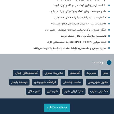
دانشمندان پروتئین گوشت را در کاهو تولید کردند
ماه و خوشه ستاره‌ای M45 به یکدیگر نزدیک می‏‌شوند
هشدار نسبت به رفتار فریبکارانه هوش مصنوعی
ماجرای ضریب ۲.۷ برای اینترنت بین‌الملل چیست؟
جنگ روسیه و اوکراین رفتار حیوانات چرنوبیل را تغییر داد
دانشمندان راز زنگ‌نزدن طلا را کشف کردند
تبلت هواوی MatePad Pro ۲۰۲۶ چه مشخصاتی دارد؟
مدیران بومی و متخصص، ارتباط صنعت با جامعه را تقویت می‌کنند
برچسب
شهر
شهروند
کلانشهر
مدیریت شهری
کلانشهرهای جهان
حقوق شهروندی
نشاط اجتماعی
فرهنگ شهروندی
توسعه پایدار
حکمرانی خوب
اداره ارزان شهر
شهرداری
شهر خلاق
نسخه دسکتاپ