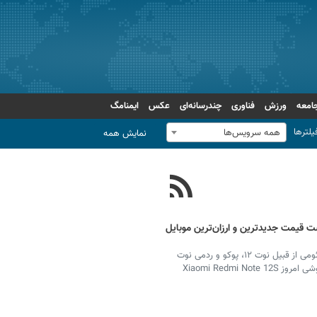
امعه
ورزش
فناوری
چندرسانه‌ای
عکس
ایمنامگ
یلترها
همه سرویس‌ها
نمایش همه
 قیمت جدیدترین و ارزان‌ترین موبایل
بهترین گوشی انواع مدل گوشی‌های تلفن همراه برند شیائومی از قبیل نوت ۱۲، پوکو و ردمی نوت
۱۳ مورد توجه کاربران فضای مجازی است. پربازدیدترین گوشی امروز Xiaomi Redmi Note 12S