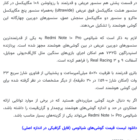
در قسمت پشتی هم سنسور عریض و قدرتمند با رزولوشن ۱۰۸ مگاپیکسل در کنار
سنسور هشت مگاپیکسل فوق عریض (ultrawide) به‌همراه سنسور پنج مگاپیکسل
ماکرو و سنسور دو مگاپیکسل سنجش عمق، سنسورهای دوربین چهارگانه این
گوشی هوشمند را تشکیل می‌دهند.
لازم به ذکر است که شیائومی Redmi Note ۱۰ Pro به یکی از قدرتمندترین
سنسورهای دوربین عریض در بین گوشی‌های هوشمند مجهز شده است. پردازنده
اسنپدراگون ۷۳۲G هم امکان اجرای بازی‌های سنگین مثل
کال‌آف‌دیوتی
موبایل،
آسفالت ۹ و Real Racing ۳ را فراهم کرده است.
باتری قدرتمند با ظرفیت
۵۰۲۰
میلی‌آمپرساعت و پشتیبانی از فناوری شارژ سریع ۳۳
وات (امکان شارژ ۰-۵۹٪ در ۳۰ دقیقه)، از دیگر مشخصات در نظر گرفته شده برای
این گوشی هوشمند است.
اگر به دنبال خرید گوشی میان‌رده‌ای هستید که در برخی از موارد توانایی ارائه
عملکردی در حد و اندازه گوشی‌های هوشمند پرچمدار و گران‌قیمت را داشته باشد،
شیائومی Redmi Note ۱۰ Pro می‌تواند یکی از گزینه‌های بسیار مناسب باشد.
دانلود لیست قیمت گوشی‌های شیائومی (فایل گرافیکی در اندازه اصلی)