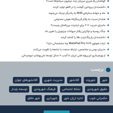
کهکشان راه شیری میزبان چند میلیون سیاه‌چاله است؟
دانشمندان پروتئین گوشت را در کاهو تولید کردند
ماه و خوشه ستاره‌ای M45 به یکدیگر نزدیک می‏‌شوند
هشدار نسبت به رفتار فریبکارانه هوش مصنوعی
ماجرای ضریب ۲.۷ برای اینترنت بین‌الملل چیست؟
جنگ روسیه و اوکراین رفتار حیوانات چرنوبیل را تغییر داد
دانشمندان راز زنگ‌نزدن طلا را کشف کردند
تبلت هواوی MatePad Pro ۲۰۲۶ چه مشخصاتی دارد؟
مدیران بومی و متخصص، ارتباط صنعت با جامعه را تقویت می‌کنند
از بهره‌برداری ابرپروژه نفتی ایران تا کسب ۶ مدال توسط ملی‌پوشان دوومیدانی
برچسب
شهر
شهروند
کلانشهر
مدیریت شهری
کلانشهرهای جهان
حقوق شهروندی
نشاط اجتماعی
فرهنگ شهروندی
توسعه پایدار
حکمرانی خوب
اداره ارزان شهر
شهرداری
شهر خلاق