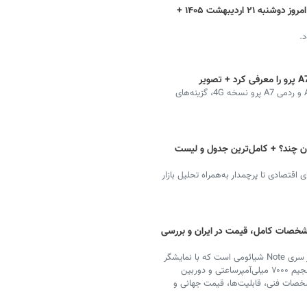
قیمت گوشی سامسونگ، شیائومی و آیفون امروز دوشنبه ۲۱ اردیبهشت ۱۴۰۵ +
شرکت شیائومی با رونمایی از دو گوشی هوشمند ردمی A7 و ردمی A7 پرو نسخه 4G، گزینه‌های
 چند؟ + کامل‌ترین جدول و لیست
قتصادی تا پرچمدار به‌همراه تحلیل بازار
اس 5G شیائومی | مشخصات کامل، قیمت در ایران و بررسی
ردمی نوت ۱۵ پرو پلاس 5G جدیدترین پرچم‌دار میان‌رده از سری Note شیائومی است که با نمایشگر
بزرگ AMOLED، تراشه Snapdragon 7s Gen 4، باتری حجیم ۷۰۰۰ میلی‌آمپرساعتی و دوربین
خصات فنی، قابلیت‌ها، قیمت جهانی و