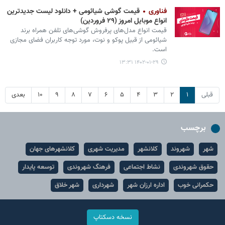
فناوری
قیمت گوشی‌ شیائومی + دانلود لیست جدیدترین
انواع موبایل امروز (۲۹ فروردین)
قیمت انواع مدل‌های پرفروش گوشی‌های تلفن همراه برند
شیائومی از قبیل پوکو و نوت، مورد توجه کاربران فضای مجازی
است.
۱۴۰۲-۰۱-۲۹ ۱۳:۳۱
قبلی
۱
۲
۳
۴
۵
۶
۷
۸
۹
۱۰
بعدی
برچسب
شهر
شهروند
کلانشهر
مدیریت شهری
کلانشهرهای جهان
حقوق شهروندی
نشاط اجتماعی
فرهنگ شهروندی
توسعه پایدار
حکمرانی خوب
اداره ارزان شهر
شهرداری
شهر خلاق
نسخه دسکتاپ