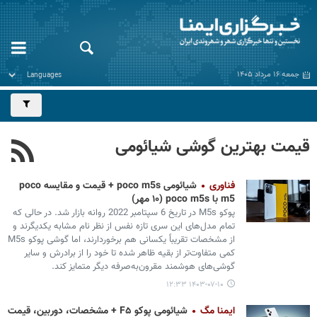
جمعه ۱۶ مرداد ۱۴۰۵
قیمت بهترین گوشی شیائومی
فناوری
شیائومی poco m5s + قیمت و مقایسه poco
m5 با poco m5s (۱۰ مهر)
پوکو M5s در تاریخ 6 سپتامبر 2022 روانه بازار شد. در حالی که
تمام مدل‌های این سری تازه نفس از نظر نام‌ مشابه یکدیگرند و
از مشخصات تقریباً یکسانی هم برخوردارند، اما گوشی پوکو M5s
کمی متفاوت‌تر از بقیه ظاهر شده تا خود را از برادرش و سایر
گوشی‌های هوشمند مقرون‌به‌صرفه دیگر متمایز کند.
۱۴۰۳-۰۷-۱۰ ۱۲:۳۳
ایمنا مگ
شیائومی پوکو F۵ + مشخصات، دوربین، قیمت