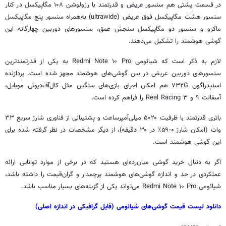
در قسمت پشتی هم سنسور عریض و قدرتمند با رزولوشن ۱۰۸ مگاپیکسل در کنار
سنسور هشت مگاپیکسل فوق عریض (ultrawide) به‌همراه سنسور پنج مگاپیکسل
ماکرو و سنسور دو مگاپیکسل سنجش عمق، سنسورهای دوربین چهارگانه این
گوشی هوشمند را تشکیل می‌دهند.
لازم به ذکر است که شیائومی Redmi Note ۱۰ Pro به یکی از قدرتمندترین
سنسورهای دوربین عریض در بین گوشی‌های هوشمند مجهز شده است. پردازنده
اسنپدراگون
۷۳۲G هم امکان اجرای بازی‌های سنگین مثل
کال‌آف‌دیوتی
موبایل،
آسفالت ۹ و Real Racing ۳ را فراهم کرده است.
باتری قدرتمند با ظرفیت
۵۰۲۰
میلی‌آمپرساعت و پشتیبانی از فناوری شارژ سریع ۳۳
وات (امکان شارژ ۰-۵۹٪ در ۳۰ دقیقه)، از دیگر مشخصات در نظر گرفته شده برای
این گوشی هوشمند است.
اگر به دنبال خرید گوشی میان‌رده‌ای هستید که در برخی از موارد توانایی ارائه
عملکردی در حد و اندازه گوشی‌های هوشمند پرچمدار و گران‌قیمت را داشته باشد،
شیائومی Redmi Note ۱۰ Pro می‌تواند یکی از گزینه‌های بسیار مناسب باشد.
دانلود لیست قیمت گوشی‌های شیائومی (فایل گرافیکی در اندازه اصلی)