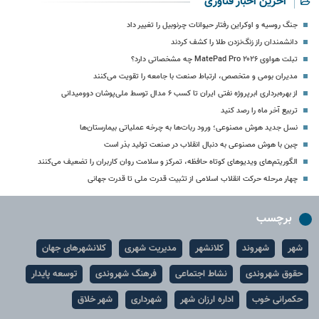
آخرین اخبار فناوری
جنگ روسیه و اوکراین رفتار حیوانات چرنوبیل را تغییر داد
دانشمندان راز زنگ‌نزدن طلا را کشف کردند
تبلت هواوی MatePad Pro ۲۰۲۶ چه مشخصاتی دارد؟
مدیران بومی و متخصص، ارتباط صنعت با جامعه را تقویت می‌کنند
از بهره‌برداری ابرپروژه نفتی ایران تا کسب ۶ مدال توسط ملی‌پوشان دوومیدانی
تربیع آخر ماه را رصد کنید
نسل جدید هوش مصنوعی؛ ورود ربات‌ها به چرخه عملیاتی بیمارستان‌ها
چین با هوش مصنوعی به دنبال انقلاب در صنعت تولید بذر است
الگوریتم‌های ویدیوهای کوتاه حافظه، تمرکز و سلامت روان کاربران را تضعیف می‌کنند
چهار مرحله حرکت انقلاب اسلامی از تثبیت قدرت ملی تا قدرت جهانی
برچسب
شهر
شهروند
کلانشهر
مدیریت شهری
کلانشهرهای جهان
حقوق شهروندی
نشاط اجتماعی
فرهنگ شهروندی
توسعه پایدار
حکمرانی خوب
اداره ارزان شهر
شهرداری
شهر خلاق