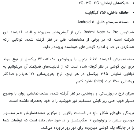
شبکه‌های ارتباطی:
۲G، ۳G، ۴G
حافظه داخلی
: ۲۵۶ گیگابایت
نسخه سیستم عامل
: ۱۱ Android
شیائومی Redmi Note ۱۰ Pro یکی از گوشی‌های میان‌رده و البته قدرتمند این
شرکت است که در برخی از مشخصات فنی در نظر گرفته شده، توانایی ارائه
عملکردی در حد و اندازه گوشی‌های هوشمند پرچمدار دارد.
صفحه‌نمایش قدرتمند ۶.۶۷ اینچی با رزولوشن ۱۰۸۰×۲۴۰۰ پیکسل از نوع مولد
برای این گوشی در نظر گرفته شده است که از قابلیت‌های قدرتمند آن می‌توانیم به
توانایی نمایش ۳۹۵ پیکسل در هر اینچ، نرخ به‌روزرسانی ۱۲۰ هرتز و حداکثر
روشنایی ۱۲۰۰ نیت (nits) اشاره کنیم.
میزان نرخ به‌روزرسانی و روشنایی در نظر گرفته شده، صفحه‌نمایشی روان با وضوح
بسیار خوب حتی زیر تابش مستقیم نور خورشید را با خود به‌همراه داشته است.
بریدگی دایره‌ای شکل
ناچ
در قسمت بالایی و مرکزی صفحه‌نمایش هم سنسور
دوربین سلفی با رزولوشن ۱۶ مگاپیکسل را در خود جای داده است که توقعات شما
را در جایگاه یک گوشی میان‌رده برای نور روز برآورده می‌کند.