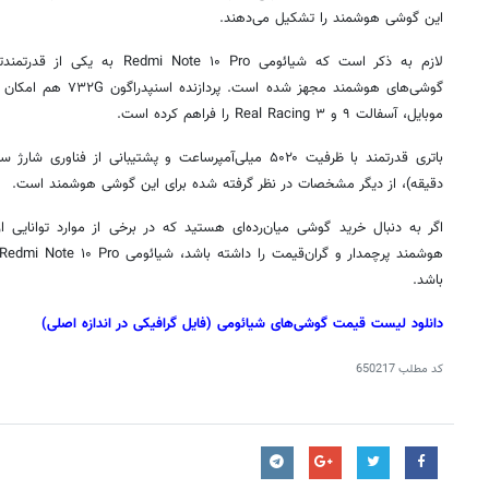
این گوشی هوشمند را تشکیل می‌دهند.
لازم به ذکر است که
شیائومی
Redmi Note ۱۰ Pro به یکی
گوشی‌های هوشمند مجهز شده است. پردازنده
اسنپدراگون
۷۳۲G هم امکان اجرای بازی‌های سنگین مثل
موبایل، آسفالت ۹ و Real Racing ۳ را فراهم کرده است.
باتری قدرتمند با ظرفیت
۵۰۲۰
دقیقه)، از دیگر مشخصات در نظر گرفته شده برای این گوشی هوشمند است.
اگر به دنبال خرید گوشی میان‌رده‌ای هستید که در برخی از موارد توانایی ا
هوشمند پرچمدار و گران‌قیمت را داشته باشد،
شیائومی
باشد.
دانلود لیست قیمت گوشی‌های
شیائومی
(فایل گرافیکی در اندازه اصلی)
کد مطلب
650217