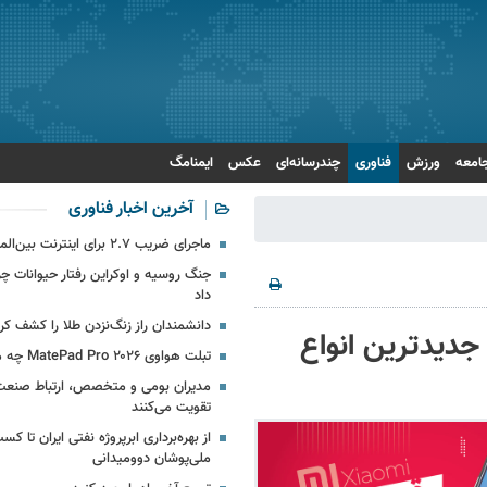
امعه
ورزش
فناوری
چندرسانه‌ای
عکس
ایمنامگ
آخرین اخبار فناوری
ماجرای ضریب ۲.۷ برای اینترنت بین‌الملل چیست؟
جنگ روسیه و اوکراین رفتار حیوانات چرن
داد
دانشمندان راز زنگ‌نزدن طلا را کشف کر
دیدترین انواع
تبلت هواوی MatePad Pro ۲۰۲۶ چه مشخصاتی دارد؟
مدیران بومی و متخصص، ارتباط صنعت ب
تقویت می‌کنند
ملی‌پوشان دوومیدانی