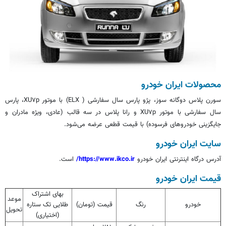
محصولات ایران خودرو
سورن پلاس دوگانه سوز، پژو پارس سال سفارشی ( ELX) با موتور XU۷p، پارس
سال سفارشی با موتور XU۷p و رانا پلاس در سه قالب (عادی، ویژه مادران و
جایگزینی خودروهای فرسوده) با قیمت قطعی عرضه می‌شود.
سایت ایران خودرو
آدرس درگاه اینترنتی ایران خودرو
https://www.ikco.ir/
است.
قیمت ایران خودرو
بهای اشتراک
موعد
خودرو
رنگ
قیمت (تومان)
طلایی تک ستاره
تحویل
(اختیاری)