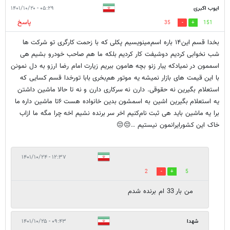
ایوب اکبری
۰۵:۲۹ - ۱۴۰۱/۱۰/۲۰
پاسخ
35
151
بخدا قسم این۱۴ باره اسم‌مینویسیم پکلی که با زحمت کارگری تو شرکت ها
شب نخوابی کردیم دوشیفت کار کردیم بلکه ما هم صاحب خودرو بشیم هی
اسممون در نمیادکه یبار زنو بچه هامون ببریم زیارت امام رضا ارزو به دل نمونن
با این قیمت های بازار نمیشه یه موتور هم‌بخری بابا تورخدا قسم کسایی که
استعلام بگیرین نه حقوقی. دارن نه سرکاری دارن و نه تا حالا ماشین داشتن
یه استعلام بگیرین اشین به اسمشون بدین خانواده هست ۶تا ماشین داره ما
برا یه ماشین باید هی ثبت نام‌کنیم اخر سر برنده نشیم اخه چرا مگه ما ازاب
خاک این کشورایرانمون نیستیم ..😔😔
۱۲:۳۷ - ۱۴۰۱/۱۰/۲۴
2
5
من بار 33 ام برنده شدم
شهدا
۰۹:۴۳ - ۱۴۰۱/۱۰/۲۵