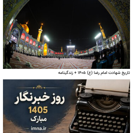
تاریخ شهادت امام رضا (ع) ۱۴۰۵ + زندگینامه