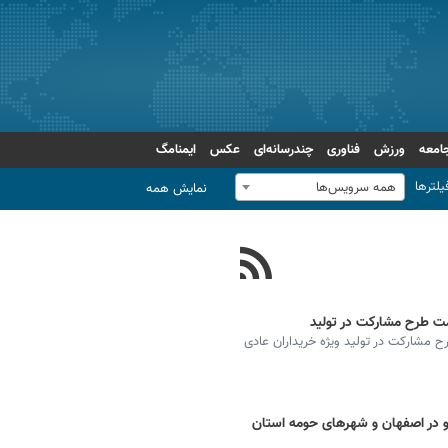
امعه
ورزش
فناوری
چندرسانه‌ای
عکس
ایمنامگ
یلترها
همه سرویس‌ها
نمایش همه
ایران خودرو از طریق سایت ikco.ir برای طرح مشارکت در تولید ویژه خریداران عادی
و در اصفهان و شهرهای حومه استان