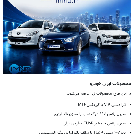
محصولات ایران خودرو
در این طرح محصولات زیر عرضه می‌شود:
تارا دستی V۱P با گیربکس MT۶
سورن پلاس EF۷ دوگانه‌سوز با مخزن ۷۵ لیتری
سورن پلاس با موتور TU۵P و فرمان برقی
پژو ۲۰۷ دستی TU۵P با سقف پانوراما و رینگ آلومینیومی