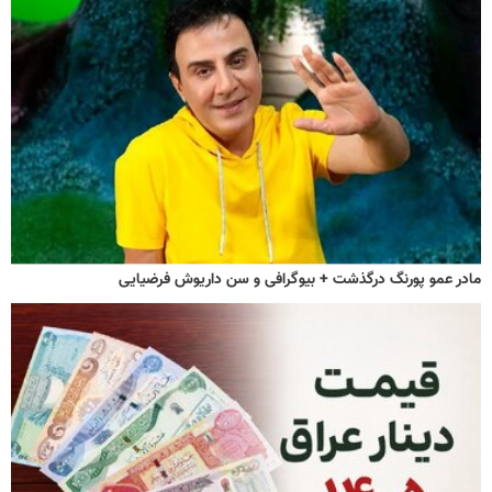
مادر عمو پورنگ درگذشت + بیوگرافی و سن داریوش فرضیایی