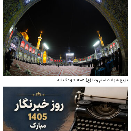
تاریخ شهادت امام رضا (ع) ۱۴۰۵ + زندگینامه