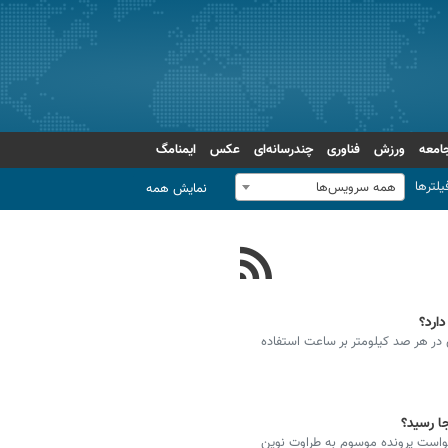
امعه
ورزش
فناوری
چندرسانه‌ای
عکس
ایمنامگ
یلترها
همه سرویس‌ها
نمایش همه
 کیلووات ساعت انرژی در هر صد کیلومتر بر ساعت استفاده
ا رسید؟
واست پرونده موسوم به طراوت نوین