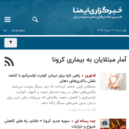
شنبه ۱۷ مرداد ۱۴۰۵
آمار مبتلایان به بیماری کرونا
فناوری
راهی تازه برای درمان کولیت اولسراتیو با کشف
نقش باکتری‌های دهان
محققان ژاپنی کشف کرده‌اند که دود سیگار موجب می‌شود
باکتری‌های دهان در روده مستقر شوند و التهاب کولیت
اولسراتیو را کاهش دهند؛ یافته‌ای که می‌تواند راهی امن برای
درمان بدون ضررهای سیگار ارائه دهد.
۱۴۰۴-۰۶-۲۹ ۰۸:۴۵
چند رسانه ای
سویه جدید کرونا + علائم، راه های کاهش
شیوع و جزئیات