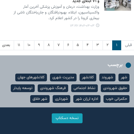
و ۷۱ ابتلای جدید
وزارت بهداشت، درمان و آموزش پزشکی آخرین آمار
واکسیناسیون، ابتلاء، بهبودیافتگان و جان‌باختگان ناشی از
بیماری کرونا را در کشور اعلام کرد.
۱۴۰۲-۰۳-۰۳ ۱۳:۲۶
قبلی
۱
۲
۳
۴
۵
۶
۷
۸
۹
۱۰
۱۱
بعدی
برچسب
شهر
شهروند
کلانشهر
مدیریت شهری
کلانشهرهای جهان
حقوق شهروندی
نشاط اجتماعی
فرهنگ شهروندی
توسعه پایدار
حکمرانی خوب
اداره ارزان شهر
شهرداری
شهر خلاق
نسخه دسکتاپ