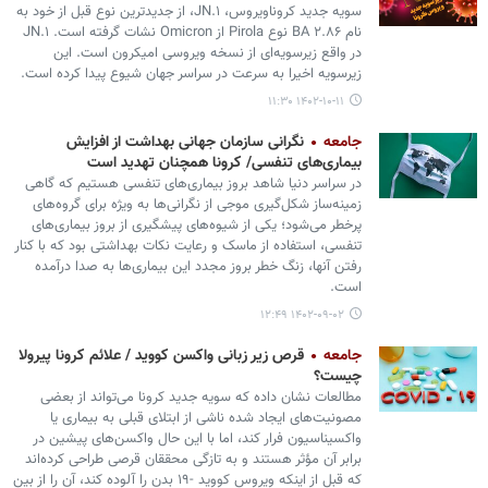
سویه جدید کروناویروس، JN.۱، از جدیدترین نوع قبل از خود به
نام BA ۲.۸۶ نوع Pirola از Omicron نشات گرفته است. JN.۱
در واقع زیرسویه‌ای از نسخه ویروسی امیکرون است. این
زیرسویه اخیرا به سرعت در سراسر جهان شیوع پیدا کرده است.
۱۴۰۲-۱۰-۱۱ ۱۱:۳۰
جامعه
نگرانی سازمان جهانی بهداشت از افزایش
بیماری‌های تنفسی/ کرونا همچنان تهدید است
در سراسر دنیا شاهد بروز بیماری‌های تنفسی هستیم که گاهی
زمینه‌ساز شکل‌گیری موجی از نگرانی‌ها به ویژه برای گروه‌های
پرخطر می‌شود؛ یکی از شیوه‌های پیشگیری از بروز بیماری‌های
تنفسی، استفاده از ماسک و رعایت نکات بهداشتی بود که با کنار
رفتن آنها، زنگ خطر بروز مجدد این بیماری‌ها به صدا درآمده
است.
۱۴۰۲-۰۹-۰۲ ۱۲:۴۹
جامعه
قرص زیر زبانی واکسن کووید / علائم کرونا پیرولا
چیست؟
مطالعات نشان داده که سویه جدید کرونا می‌تواند از بعضی
مصونیت‌های ایجاد شده ناشی از ابتلای قبلی به بیماری یا
واکسیناسیون فرار کند، اما با این حال واکسن‌های پیشین در
برابر آن مؤثر هستند و به تازگی محققان قرصی طراحی کرده‌اند
که قبل از اینکه ویروس کووید -۱۹ بدن را آلوده کند، آن را از بین