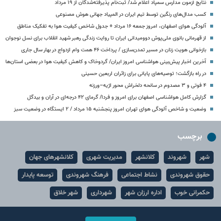
نتایج آزمون مدارس سمپاد اعلام شد/ ثبت‌نام پذیرفته‌شدگان از ۱۹ مرداد
کسب مدال‌های رنگین توسط تیم ایران در المپیاد جهانی هوش مصنوعی
آلودگی هوای اصفهان، امروز جمعه ۱۶ مرداد + جدول شاخص کیفیت هوا به تفکیک مناطق
از قهرمانی بانوی ملی‌پوش دوومیدانی ایران تا روایت زندگی رهبر شهید انقلاب برای نسل نوجوان
بازخوانی هویت زنان در مسیر تمدن‌سازی / پرداخت ۴۶ همت وام ازدواج در بهار سال جاری
آخرین اخبار پیش‌بینی هواشناسی امروز ایران/ گردوخاک و کاهش کیفیت هوا در بعضی استان‌ها
در راه بازگشت؛ توصیه‌های پایانی برای زائران اربعین حسینی
۴ فوتی و ۳ مصدوم در سانحه دلخراش محور اژیه–ورزنه
گزارش کامل هواشناسی اصفهان برای امروز و فردا/ گرمای ۴۲ درجه‌ای در آران و بیدگل
وضعیت و شاخص آلودگی هوای تهران امروز پنجشنبه ۱۵ مرداد / ۲ ایستگاه در وضعیت سبز
برچسب
شهر
شهروند
کلانشهر
مدیریت شهری
کلانشهرهای جهان
حقوق شهروندی
نشاط اجتماعی
فرهنگ شهروندی
توسعه پایدار
حکمرانی خوب
اداره ارزان شهر
شهرداری
شهر خلاق