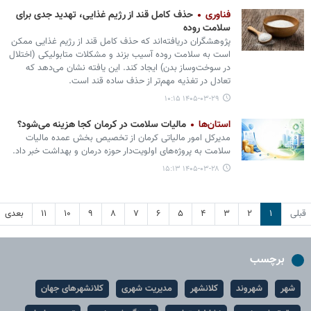
فناوری
حذف کامل قند از رژیم غذایی، تهدید جدی برای
سلامت روده
پژوهشگران دریافته‌اند که حذف کامل قند از رژیم غذایی ممکن
است به سلامت روده آسیب بزند و مشکلات متابولیکی (اختلال
در سوخت‌وساز بدن) ایجاد کند. این یافته نشان می‌دهد که
تعادل در تغذیه مهم‌تر از حذف ساده قند است.
۱۴۰۵-۰۳-۲۹ ۱۰:۱۵
استان‌ها
مالیات سلامت در کرمان کجا هزینه می‌شود؟
مدیرکل امور مالیاتی کرمان از تخصیص بخش عمده مالیات
سلامت به پروژه‌های اولویت‌دار حوزه درمان و بهداشت خبر داد.
۱۴۰۵-۰۳-۲۸ ۱۵:۱۳
قبلی
۱
۲
۳
۴
۵
۶
۷
۸
۹
۱۰
۱۱
بعدی
برچسب
شهر
شهروند
کلانشهر
مدیریت شهری
کلانشهرهای جهان