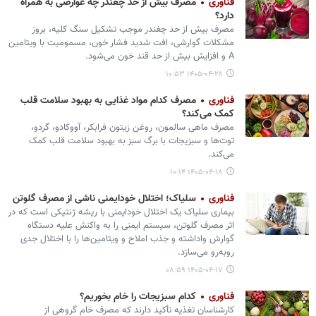
فناوری
مصرف بیش از حد چغندر چه عوارضی به همراه
دارد؟
مصرف بیش از حد چغندر موجب تشکیل سنگ کلیه، بروز
مشکلات گوارشی، افت شدید فشار خون، مسمومیت با ویتامین
A و افزایش بیش از حد قند خون می‌شود.
۱۴۰۵-۰۴-۲۸ ۱۰:۵۳
فناوری
مصرف کدام مواد غذایی به بهبود سلامت قلب
کمک می‌کند؟
مصرف ماهی سالمون، روغن زیتون فرابکر، آووکادو، گردو،
توت‌ها و سبزیجات با برگ سبز به بهبود سلامت قلب کمک
می‌کند.
۱۴۰۵-۰۴-۱۸ ۱۰:۱۴
فناوری
سلیاک؛ اختلال خودایمنی ناشی از مصرف گلوتن
بیماری سلیاک یک اختلال خودایمنی با ریشه ژنتیکی است که در
اثر مصرف گلوتن، سیستم ایمنی را به واکنش علیه دستگاه
گوارش واداشته و جذب املاح و ویتامین‌ها را با اختلال جدی
روبه‌رو می‌سازد.
۱۴۰۵-۰۴-۱۷ ۰۸:۵۹
فناوری
کدام سبزیجات را خام بخوریم؟
کارشناسان تغذیه تأکید دارند که مصرف خام گروهی از