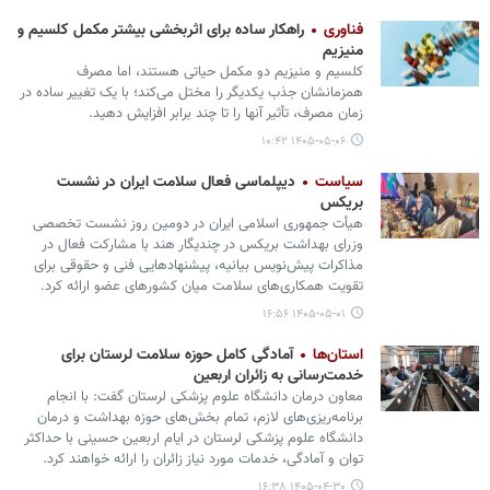
فناوری
راهکار ساده برای اثربخشی بیشتر مکمل کلسیم و
منیزیم
کلسیم و منیزیم دو مکمل حیاتی هستند، اما مصرف
همزمانشان جذب یکدیگر را مختل می‌کند؛ با یک تغییر ساده در
زمان مصرف، تأثیر آنها را تا چند برابر افزایش دهید.
۱۴۰۵-۰۵-۰۶ ۱۰:۴۲
سیاست
دیپلماسی فعال سلامت ایران در نشست
بریکس
هیأت جمهوری اسلامی ایران در دومین روز نشست تخصصی
وزرای بهداشت بریکس در چندیگار هند با مشارکت فعال در
مذاکرات پیش‌نویس بیانیه، پیشنهادهایی فنی و حقوقی برای
تقویت همکاری‌های سلامت میان کشورهای عضو ارائه کرد.
۱۴۰۵-۰۵-۰۱ ۱۶:۵۶
استان‌ها
آمادگی کامل حوزه سلامت لرستان برای
خدمت‌رسانی به زائران اربعین
معاون درمان دانشگاه علوم پزشکی لرستان گفت: با انجام
برنامه‌ریزی‌های لازم، تمام بخش‌های حوزه بهداشت و درمان
دانشگاه علوم پزشکی لرستان در ایام اربعین حسینی با حداکثر
توان و آمادگی، خدمات مورد نیاز زائران را ارائه خواهند کرد.
۱۴۰۵-۰۴-۳۰ ۱۶:۳۸