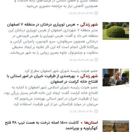
شفاف سازی و خطای انسانی در فرآیندهای ارائه خدمات و
همچنین کاهش نیاز به مراجعه حضوری می‌شود.
۱۴۰۳-۰۳-۲۶ ۱۹:۲۷
شهر زندگی
هرس توپیاری درختان در منطقه ۷ اصفهان
مدیر منطقه ۷ شهرداری اصفهان از هرس توپیاری درختان این
منطقه خبر داد و گفت: هرس توپیاری یا هرس فرم‌دهی در
درختانی همچون سروفوش، سرو لاوسون، پامپاس گراس و
پیراکانتا قابل انجام است که این کار علاوه بر ایجاد محیطی
متفاوت و چشم‌نواز، جلوه بصری زیبایی را به شهر می‌بخشد.
۱۴۰۳-۰۳-۰۵ ۱۴:۱۵
عضو هیئت رئیسه شورای شهر اصفهان مطرح کرد
شهر زندگی
بهره‌‎مندی از ظرفیت خیران در امور استانی با
افتتاح خانه کرامت در اصفهان
عضو هیئت رئیسه شورای اسلامی شهر اصفهان با اشاره به
افتتاح خانه کرامت گفت: ایجاد این خانه اقدام بسیار بزرگی بود،
زیرا از ظرفیت خیران در امور استانی بهره‌مند می‌شویم که
می‌توان در موارد فرااستانی نیز از این ظرفیت استفاده کرد.
۱۴۰۳-۰۲-۳۰ ۱۱:۲۸
استان‌ها
کاشت ۱۵۰۰ اصله درخت به همت تیپ ۴۸ فتح
کهگیلویه و بویراحمد