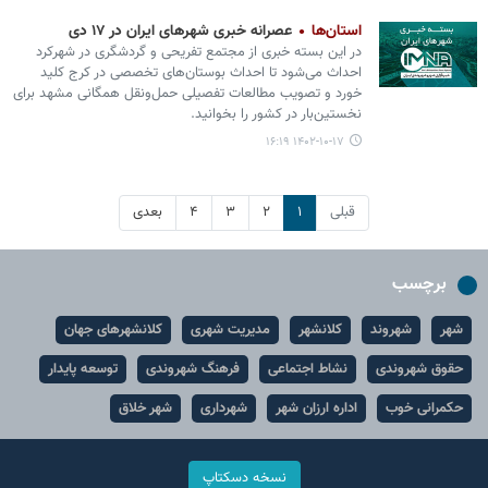
استان‌ها
عصرانه خبری شهرهای ایران در ۱۷ دی‌
در این بسته خبری از مجتمع تفریحی و گردشگری در شهرکرد
احداث می‌شود تا احداث بوستان‌های تخصصی در کرج کلید
خورد و تصویب مطالعات تفصیلی حمل‌ونقل همگانی مشهد برای
نخستین‌بار در کشور را بخوانید.
۱۴۰۲-۱۰-۱۷ ۱۶:۱۹
قبلی
۱
۲
۳
۴
بعدی
برچسب
شهر
شهروند
کلانشهر
مدیریت شهری
کلانشهرهای جهان
حقوق شهروندی
نشاط اجتماعی
فرهنگ شهروندی
توسعه پایدار
حکمرانی خوب
اداره ارزان شهر
شهرداری
شهر خلاق
نسخه دسکتاپ