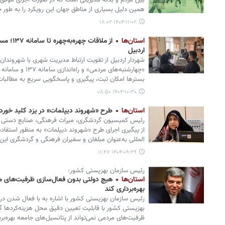
بین مردم و بدنه مدیریتی است که در صورت اجرای موفق نتا
همین دلیل بسیاری از مناطق جهان این رویکرد را به طور ج
۱۴۰۴-۱۱-۰۲ ۱۸:۰۲
استان‌ها
از ملاقات
اردبیل
شهردار اردبیل از تقویت ارتباط مدیریت شهری با شهروندان ا
«چهارشنبه‌های مردمی
بسترها امکان ثبت، پیگیری و پاسخگویی سریع به مطالبات 
۱۴۰۴-۱۰-۳۰ ۰۸:۵۰
استان‌ها
طرح «شهروند دیپلمات» در یزد کلید خورد
رئیس کمیسیون گردشگری، میراث فرهنگی، صنایع دستی و ر
از پیگیری اجرای طرح «شهروند دیپلمات» به منظور استفاد
المللی به‌عنوان مبلغان و سفیران فرهنگی و گردشگری این 
۱۴۰۴-۰۹-۲۹ ۱۱:۴۷
رئیس سازمان بهزیستی کشور:
استان‌ها
هیچ دولتی بدون فعال‌سازی ظرفیت‌های مرد
بهره‌برداری کند
رئیس سازمان بهزیستی کشور با اشاره به با فعال شدن درگ
بهزیستی کشور با قابلیت تعیین دقیق محل هزینه‌کردها 
ظرفیت‌های مردمی نمی‌تواند از پتانسیل‌های جامعه بهره‌برد