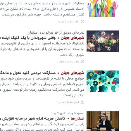
مشارکت شهروندان در مدیریت شهری، به ابزاری عملی برا
اعتماد عمومی در دهلی تبدیل شده است که نشان می‌دهد
نقش مستقیم داشته باشند، چهره شهر دگرگون می‌شود.
۱۴۰۴-۰۶-۳۱ ۱۰:۰۱
تجربه‌ای موفق از خواهرخوانده اصفهان
شهرهای جهان
وقتی شهروندان با یک کلیک آینده شه
بارسلونا، خواهرخوانده اصفهان، با بهره‌گیری از فناوری‌های
توانسته است شهروندان را از نقش‌های حاشیه‌ای به جایگا
شهری ارتقا دهد.
۱۴۰۴-۰۶-۳۰ ۱۰:۲۲
شهرهای جهان
مشارکت مردمی کلید تحول و ماند
جوامع محلی با تکیه بر ظرفیت‌ها و سرمایه‌های خود بدون
احیای فضاهای عمومی پویایی را دارند و می‌توانند محیطی 
می‌کنند. این مشارکت مستقیم، زمینه‌ساز توسعه شهری ه
اجتماعی است.
۱۴۰۴-۰۵-۱۹ ۱۷:۰۰
عضو شورای شهر تبریز:
استان‌ها
کاهش هزینه اداره شهر در سایه افزایش 
رئیس کمیسیون فرهنگی و اجتماعی شورای اسلامی شهر تبر
افزایش مشارکت شهروندان میسر می‌شود و اگر سهمی برا