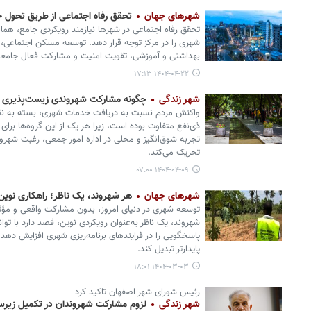
شهرهای جهان
تحقق رفاه اجتماعی از طریق تحول
تحقق رفاه اجتماعی در شهرها نیازمند رویکردی جامع، ه
شهری را در مرکز توجه قرار دهد. توسعه مسکن اجتماعی، 
بهداشتی و آموزشی، تقویت امنیت و مشارکت فعال جامعه، 
۱۴۰۴-۰۴-۲۲ ۱۷:۱۳
شهر زندگی
چگونه مشارکت شهروندی زیست‌پذیری شه
واکنش مردم نسبت به دریافت خدمات شهری، بسته به نقش 
ذی‌نفع متفاوت بوده است، زیرا هر یک از این گروه‌ها برای
تجربه شوق‌انگیز و محلی در اداره امور جمعی، رغبت شهرون
تحریک می‌کند.
۱۴۰۴-۰۴-۰۹ ۰۷:۰۰
شهرهای جهان
هر شهروند، یک ناظر؛ راهکاری نوین
توسعه شهری در دنیای امروز، بدون مشارکت واقعی و مؤ
شهروند، یک ناظر به‌عنوان رویکردی نوین، قصد دارد با تو
پاسخگویی را در فرایندهای برنامه‌ریزی شهری افزایش دهد و
پایدارتر تبدیل کند.
۱۴۰۴-۰۳-۰۳ ۱۸:۰۱
رئیس شورای شهر اصفهان تاکید کرد
شهر زندگی
لزوم مشارکت شهروندان در تکمیل زیر