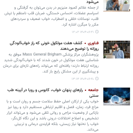
می‌‏شود
از جمله علائم کمبود منیزیم در بدن می‌توان به گرفتگی و
اسپاسم عضلات، احساس خستگی، ضربان قلب نامنظم یا تپش
قلب، نوسانات خلقی و اضطراب، خواب ضعیف و سردردهای
مکرر یا میگرن اشاره کرد.
۱۴۰۴-۰۶-۲۱ ۱۲:۰۲
فناوری
کشف هفت مولکول خونی که راز خواب‌آلودگی
روزانه را توضیح می‌دهند
پژوهشگران مرکز پزشکی Mass General Brigham موفق به
شناسایی هفت مولکول در خون شدند که با خواب‌آلودگی شدید
روزانه ارتباط دارند؛ یافته‌ای که می‌تواند راه‌های تازه‌ای برای درمان
و پیشگیری از این مشکل رایج باز کند.
۱۴۰۴-۰۶-۲۰ ۱۳:۱۴
جامعه
رازهای پنهان خواب، کابوس و رویا در آیینه طب
سنتی
خواب یکی از ارکان اصلی حفظ سلامت جسم و روان است و با
مزاج فرد، زمان، فصل و اقلیم ارتباطی مستقیم دارد و رویا نیز
بازتابی از وضعیت مزاجی و روانی تلقی می‌شود و می‌تواند ابزار
تشخیص و اصلاح اختلالات درونی باشد و این نگاه کل‌نگر،
خواب را نه‌تنها نیاز زیستی، بلکه فرایندی درمانی و تربیتی
می‌داند.