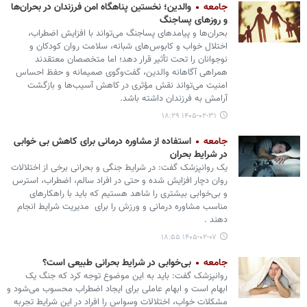
جامعه
والدین؛ نخستین پناهگاه امن فرزندان در بحران‌ها
و روزهای پساجنگ
بحران‌ها و پیامدهای پساجنگ می‌تواند با افزایش اضطراب،
اختلال خواب و کابوس‌های شبانه، سلامت روان کودکان و
نوجوانان را تحت تأثیر قرار دهد؛ اما متخصصان معتقدند
همراهی آگاهانه والدین، گفت‌وگوی صمیمانه و حفظ احساس
امنیت می‌تواند نقش مؤثری در کاهش آسیب‌ها و بازگشت
آرامش به فرزندان داشته باشد.
۱۴۰۵-۰۲-۳۱ ۱۸:۲۹
جامعه
استفاده از مشاوره درمانی برای کاهش بی خوابی
در شرایط بحران
یک روانپزشک گفت: در شرایط جنگی و بحرانی برخی از اختلالات
روان دچار افزایش شده و حتی در افراد سالم، اضطراب، استرس
و بی‌خوابی بیشتری را شاهد هستیم که باید با راهکارهای
مناسب مشاوره درمانی و ورزش را برای مدیریت شرایط انجام
دهند .
۱۴۰۵-۰۲-۰۷ ۱۸:۵۵
جامعه
بی‌خوابی در شرایط بحرانی طبیعی است؟
روانپزشک گفت: باید به این موضوع توجه کرد که جنگ یک
ابهام است و ابهام عاملی برای ایجاد اضطراب محسوب می‌شود و
مشکلات خواب، اختلالات وسواس را افراد در این شرایط تجربه