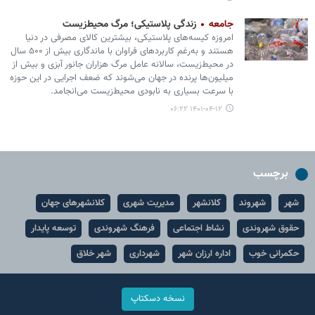
جامعه
زندگی پلاستیکی؛ مرگ محیط‌زیست
امروزه کیسه‌های پلاستیکی، بیشترین کالای مصرفی در دنیا
هستند و به‌رغم کاربردهای فراوان با ماندگاری بیش از ۵۰۰ سال
در محیط‌زیست، سالانه عامل مرگ هزاران جانور آبزی و بیش از
میلیون‌ها پرنده در جهان می‌شوند که ضعف اجرایی در این حوزه
با سرعت بسیاری به نابودی محیط‌زیست می‌انجامد.
۱۴۰۱-۰۴-۱۲ ۰۶:۲۲
برچسب
شهر
شهروند
کلانشهر
مدیریت شهری
کلانشهرهای جهان
حقوق شهروندی
نشاط اجتماعی
فرهنگ شهروندی
توسعه پایدار
حکمرانی خوب
اداره ارزان شهر
شهرداری
شهر خلاق
نسخه دسکتاپ