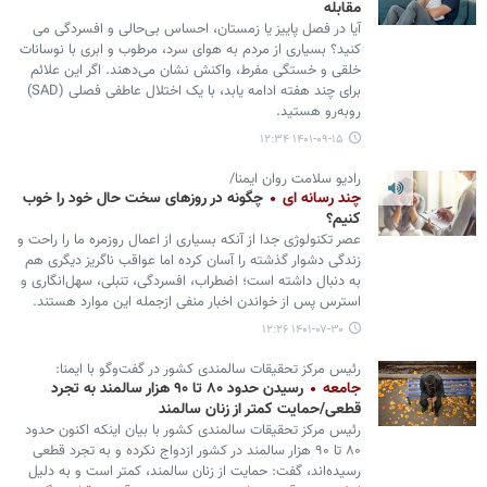
مقابله
آیا در فصل پاییز یا زمستان، احساس بی‌حالی و افسردگی می
کنید؟ بسیاری از مردم به هوای سرد، مرطوب و ابری با نوسانات
خلقی و خستگی مفرط، واکنش نشان می‌دهند. اگر این علائم
برای چند هفته ادامه یابد، با یک اختلال عاطفی فصلی (SAD)
روبه‌رو هستید.
۱۴۰۱-۰۹-۱۵ ۱۲:۳۴
رادیو سلامت روان ایمنا/
چند رسانه ای
چگونه در روزهای سخت حال خود را خوب
کنیم؟
عصر تکنولوژی جدا از آنکه بسیاری از اعمال روزمره ما را راحت و
زندگی دشوار گذشته را آسان کرده اما عواقب ناگریز دیگری هم
به دنبال داشته است؛ اضطراب، افسردگی، تنبلی، سهل‌انگاری و
استرس پس از خواندن اخبار منفی ازجمله این موارد هستند.
۱۴۰۱-۰۷-۳۰ ۱۲:۲۶
رئیس مرکز تحقیقات سالمندی کشور در گفت‌وگو با ایمنا:
جامعه
رسیدن حدود ۸۰ تا ۹۰ هزار سالمند به تجرد
قطعی/حمایت کمتر از زنان سالمند
رئیس مرکز تحقیقات سالمندی کشور با بیان اینکه اکنون حدود
۸۰ تا ۹۰ هزار سالمند در کشور ازدواج نکرده و به تجرد قطعی
رسیده‌اند، گفت: حمایت از زنان سالمند، کمتر است و به دلیل