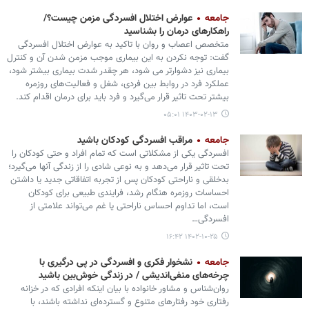
جامعه
عوارض اختلال افسردگی مزمن چیست؟/
راهکارهای درمان را بشناسید
متخصص اعصاب و روان با تاکید به عوارض اختلال افسردگی
گفت: توجه نکردن به این بیماری موجب مزمن شدن آن و کنترل
بیماری نیز دشوارتر می شود، هر چقدر شدت بیماری بیشتر شود،
عملکرد فرد در روابط بین فردی، شغل و فعالیت‌های روزمره
بیشتر تحت تاثیر قرار می‌گیرد و فرد باید برای درمان اقدام کند.
۱۴۰۳-۰۲-۱۳ ۰۵:۰۱
جامعه
مراقب افسردگی کودکان باشید
افسردگی یکی از مشکلاتی است که تمام افراد و حتی کودکان را
تحت تاثیر قرار می‌دهد و به نوعی شادی را از زندگی آنها می‌گیرد؛
بدخلقی و ناراحتی کودکان پس از تجربه اتفاقاتی جدید یا داشتن
احساسات روزمره هنگام رشد، فرایندی طبیعی برای کودکان
است، اما تداوم احساس ناراحتی یا غم می‌تواند علامتی از
افسردگی…
۱۴۰۲-۱۰-۲۵ ۱۶:۴۲
جامعه
نشخوار فکری و افسردگی در پی درگیری با
چرخه‌های منفی‌اندیشی / در زندگی خوش‌بین باشید
روان‌شناس و مشاور خانواده با بیان اینکه افرادی که در خزانه
رفتاری خود رفتارهای متنوع و گسترده‌ای نداشته باشند، با