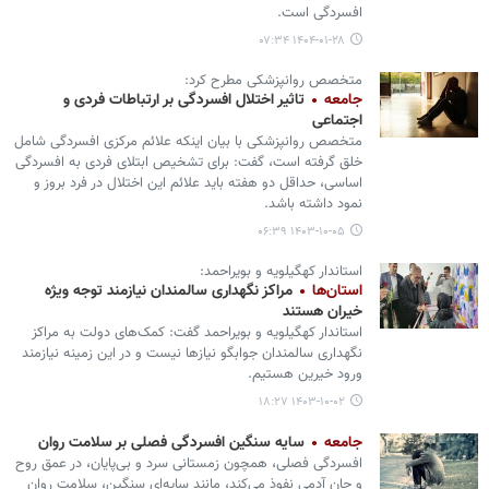
افسردگی است.
۱۴۰۴-۰۱-۲۸ ۰۷:۳۴
متخصص روانپزشکی مطرح کرد:
جامعه
تاثیر اختلال افسردگی بر ارتباطات فردی و
اجتماعی
متخصص روانپزشکی با بیان اینکه علائم مرکزی افسردگی شامل
خلق گرفته است، گفت: برای تشخیص ابتلای فردی به افسردگی
اساسی، حداقل دو هفته باید علائم این اختلال در فرد بروز و
نمود داشته باشد.
۱۴۰۳-۱۰-۰۵ ۰۶:۳۹
استاندار کهگیلویه و بویراحمد:
استان‌ها
مراکز نگهداری سالمندان نیازمند توجه ویژه
خیران هستند
استاندار کهگیلویه و بویراحمد گفت: کمک‌های دولت به مراکز
نگهداری سالمندان جوابگو نیازها نیست و در این زمینه نیازمند
ورود خیرین هستیم.
۱۴۰۳-۱۰-۰۲ ۱۸:۲۷
جامعه
سایه سنگین افسردگی فصلی بر سلامت روان
افسردگی فصلی، همچون زمستانی سرد و بی‌پایان، در عمق روح
و جان آدمی نفوذ می‌کند، مانند سایه‌ای سنگین، سلامت روان