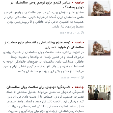
جامعه
عناصر کلیدی برای ترمیم روحی سالمندان در
دوران پساجنگ
مشاور عالی سازمان بهزیستی در امور سالمندان و رئیس انجمن
علمی سالمندان ایران گفت: در شرایط کنونی، سالمندان بیش از
همیشه به اطمینان خاطر، ثبات عاطفی و قابل‌پیش‌بینی بودن
محیط پیرامون نیاز دارند.
۱۴۰۴-۰۴-۰۸ ۱۱:۵۸
جامعه
توصیه‌های روانشناختی و تغذیه‌ای برای حمایت از
سالمندان در شرایط اضطراری
در شرایط پرتنش، حفظ سلامت روان سالمندان از اهمیت ویژه‌ای
برخوردار است و در همین راستا، خانواده‌ها با تقویت ارتباط
عاطفی، مشارکت دادن سالمندان در جمع‌های خانوادگی، توجه به
احساسات و نیازهای روانی آنها و فراهم کردن فضایی آرام و امن
می‌توانند از فشار روانی این روزها بر سالمندان بکاهد.
۱۴۰۴-۰۴-۰۳ ۱۲:۱۱
جامعه
افسردگی؛ تهدیدی برای سلامت روان سالمندان
افسردگی در دوران سالمندی می‌تواند به‌دلیل مختلفی از جمله
تغییرات جسمی، انزوای اجتماعی یا از دست دادن عزیزان بروز
کند و زندگی فرد را تحت تأثیر قرار دهد و ایجاد روابط اجتماعی
فعال، حفظ فعالیت جسمانی، داشتن تغذیه سالم و دریافت
حمایت روان‌شناختی از راه‌های مؤثر برای پیشگیری و مدیریت