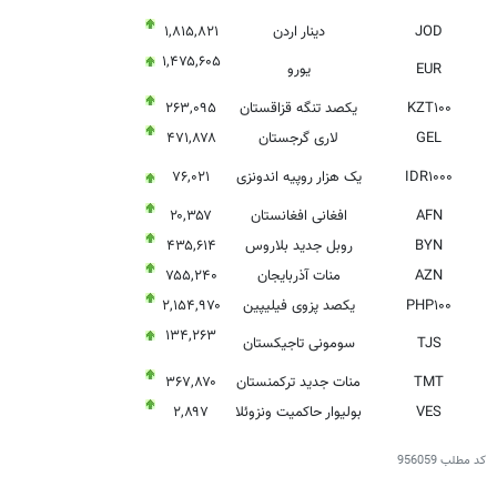
JOD
دینار اردن
۱,۸۱۵,۸۲۱
۱,۴۷۵,۶۰۵
EUR
یورو
KZT۱۰۰
یکصد تنگه قزاقستان
۲۶۳,۰۹۵
GEL
لاری گرجستان
۴۷۱,۸۷۸
IDR۱۰۰۰
یک هزار روپیه اندونزی
۷۶,۰۲۱
AFN
افغانی افغانستان
۲۰,۳۵۷
BYN
روبل جدید بلاروس
۴۳۵,۶۱۴
AZN
منات آذربایجان
۷۵۵,۲۴۰
PHP۱۰۰
یکصد پزوی فیلیپین
۲,۱۵۴,۹۷۰
۱۳۴,۲۶۳
TJS
سومونی تاجیکستان
TMT
منات جدید ترکمنستان
۳۶۷,۸۷۰
VES
بولیوار حاکمیت ونزوئلا
۲,۸۹۷
کد مطلب
956059