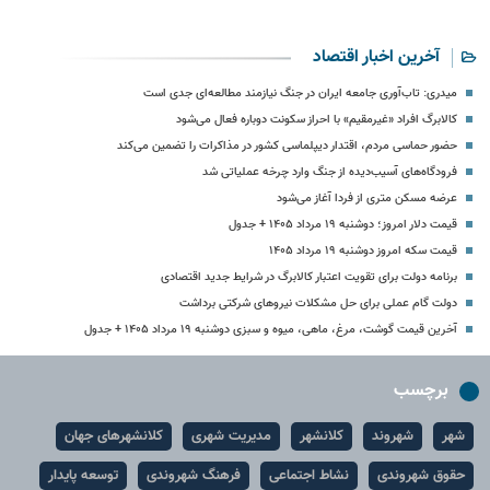
آخرین اخبار اقتصاد
میدری: تاب‌آوری جامعه ایران در جنگ نیازمند مطالعه‌ای جدی است
کالابرگ افراد «غیرمقیم» با احراز سکونت دوباره فعال می‌شود
حضور حماسی مردم، اقتدار دیپلماسی کشور در مذاکرات را تضمین می‌کند
فرودگاه‌های آسیب‌دیده از جنگ وارد چرخه عملیاتی شد
عرضه مسکن متری از فردا آغاز می‌شود
قیمت دلار امروز؛ دوشنبه ۱۹ مرداد ۱۴۰۵ + جدول
قیمت سکه امروز دوشنبه ۱۹ مرداد ۱۴۰۵
برنامه دولت برای تقویت اعتبار کالابرگ در شرایط جدید اقتصادی
دولت گام عملی برای حل مشکلات نیروهای شرکتی برداشت
آخرین قیمت گوشت، مرغ، ماهی، میوه و سبزی دوشنبه ۱۹ مرداد ۱۴۰۵ + جدول
برچسب
شهر
شهروند
کلانشهر
مدیریت شهری
کلانشهرهای جهان
حقوق شهروندی
نشاط اجتماعی
فرهنگ شهروندی
توسعه پایدار