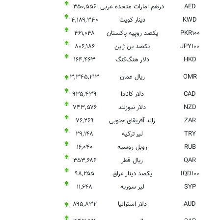
AED
درهم امارات متحده عربی
۳۵۰,۵۵۶
KWD
دینار کویت
۴,۱۸۹,۳۴۰
PKR۱۰۰
یکصد روپیه پاکستان
۴۶۱,۰۴۸
JPY۱۰۰
یکصد ین ژاپن
۸۰۶,۱۸۶
HKD
دلار هنگ‌کنگ
۱۶۴,۴۶۳
OMR
ریال عمان
۳,۳۴۵,۲۱۳
CAD
دلار کانادا
۹۳۵,۴۳۹
NZD
دلار نیوزلند
۷۴۳,۵۷۶
ZAR
راند آفریقای جنوبی
۷۶,۲۶۹
TRY
لیر ترکیه
۲۹,۱۴۸
RUB
روبل روسیه
۱۶,۰۴۰
QAR
ریال قطر
۳۵۳,۶۸۶
IQD۱۰۰
یکصد دینار عراق
۹۸,۲۵۵
SYP
لیر سوریه
۱۱,۶۴۸
AUD
دلار استرالیا
۸۹۵,۸۳۲