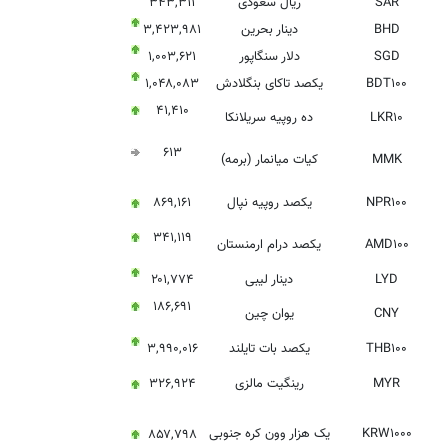
SAR
ریال سعودی
۳۴۳,۳۱۱
BHD
دینار بحرین
۳,۴۲۳,۹۸۱
SGD
دلار سنگاپور
۱,۰۰۳,۶۲۱
BDT۱۰۰
یکصد تاکای بنگلادش
۱,۰۴۸,۰۸۳
۴۱,۴۱۰
LKR۱۰
ده روپیه سریلانکا
۶۱۳
MMK
کیات میانمار (برمه)
NPR۱۰۰
یکصد روپیه نپال
۸۶۹,۱۶۱
۳۴۱,۱۱۹
AMD۱۰۰
یکصد درام ارمنستان
LYD
دینار لیبی
۲۰۱,۷۷۴
۱۸۶,۶۹۱
CNY
یوان چین
THB۱۰۰
یکصد بات تایلند
۳,۹۹۰,۰۱۶
MYR
رینگیت مالزی
۳۲۶,۹۲۴
KRW۱۰۰۰
یک هزار وون کره جنوبی
۸۵۷,۷۹۸