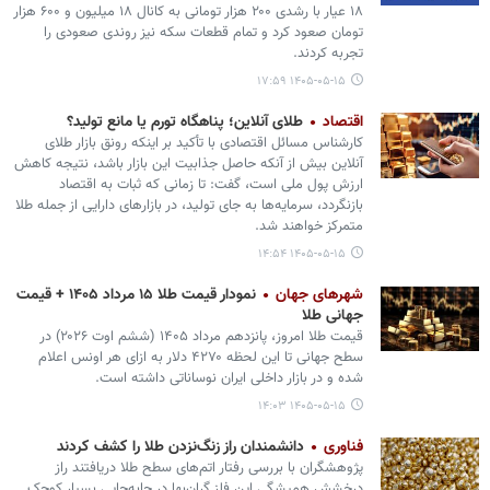
۱۸ عیار با رشدی ۲۰۰ هزار تومانی به کانال ۱۸ میلیون و ۶۰۰ هزار
تومان صعود کرد و تمام قطعات سکه نیز روندی صعودی را
تجربه کردند.
۱۴۰۵-۰۵-۱۵ ۱۷:۵۹
اقتصاد
طلای آنلاین؛ پناهگاه تورم یا مانع تولید؟
کارشناس مسائل اقتصادی با تأکید بر اینکه رونق بازار طلای
آنلاین بیش از آنکه حاصل جذابیت این بازار باشد، نتیجه کاهش
ارزش پول ملی است، گفت: تا زمانی که ثبات به اقتصاد
بازنگردد، سرمایه‌ها به جای تولید، در بازارهای دارایی از جمله طلا
متمرکز خواهند شد.
۱۴۰۵-۰۵-۱۵ ۱۴:۵۴
شهرهای جهان
نمودار قیمت طلا ۱۵ مرداد ۱۴۰۵ + قیمت
جهانی طلا
قیمت طلا امروز، پانزدهم مرداد ۱۴۰۵ (‌ششم اوت ۲۰۲۶) در
سطح جهانی تا این لحظه ۴۲۷۰ دلار به ازای هر اونس اعلام
شده و در بازار داخلی ایران نوساناتی داشته است.
۱۴۰۵-۰۵-۱۵ ۱۴:۰۳
فناوری
دانشمندان راز زنگ‌نزدن طلا را کشف کردند
پژوهشگران با بررسی رفتار اتم‌های سطح طلا دریافتند راز
درخشش همیشگی این فلز گران‌بها در جابه‌جایی بسیار کوچک